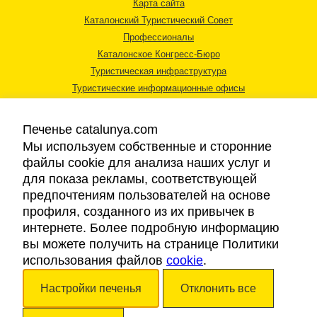
Карта сайта
Каталонский Туристический Совет
Профессионалы
Каталонское Конгресс-Бюро
Туристическая инфраструктура
Туристические информационные офисы
Печенье catalunya.com
Мы используем собственные и сторонние
файлы cookie для анализа наших услуг и
для показа рекламы, соответствующей
Правовая информация
предпочтениям пользователей на основе
Политика конфиденциальности
профиля, созданного из их привычек в
Cookies
интернете. Более подробную информацию
Доступность
вы можете получить на странице Политики
использования файлов
cookie
.
Авторские права © 2026. Каталонский Туристический Совет. Все права
Настройки печенья
Отклонить все
защищены.