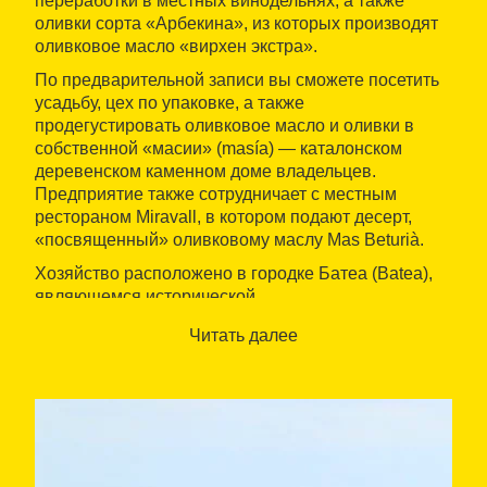
переработки в местных винодельнях, а также
оливки сорта «Арбекина», из которых производят
оливковое масло «вирхен экстра».
По предварительной записи вы сможете посетить
усадьбу, цех по упаковке, а также
продегустировать оливковое масло и оливки в
собственной «масии» (masía) — каталонском
деревенском каменном доме владельцев.
Предприятие также сотрудничает с местным
рестораном Miravall, в котором подают десерт,
«посвященный» оливковому маслу Mas Beturià.
Хозяйство расположено в городке Батеа (Batea),
являющемся исторической
достопримечательностью, благодаря открытым
Читать далее
здесь археологическим залеганиям и остаткам
поселений, самые древние из которых уходят
корнями в эпоху эпипалеолита. В окрестностях
городка также расположены различные
культурные и туристические
достопримечательности, среди которых —
скульптуры из дерева, камня и глины,