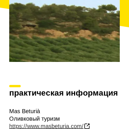
установленные под открытым небом и
являющиеся частью культурного проекта
«Искусство вровень» (Arte en Ras); велосипедный
туристический маршрут «виа верде» (Via Verdе)
комарки Терра-Альта, памятные места Битвы на
реке Эбре (batalla del Ebre), Путь Святого Иакова
(Camino de Santiago) и горный массив Портс-де-
Тортоса-Бесейт (Ports de Tortosa-Beseit).
практическая информация
Mas Beturià
Оливковый туризм
https://www.masbeturia.com/