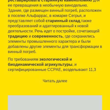
реставрировать старинную каменоломню
для
ее превращения в необычную винодельню.
Здание, где размещен винный погреб, расположен
в поселке Альфаррас, в комарке Сегрья, и
представляет собой
старинный склад
,также
преобразований и адаптированный к новой
деятельности. Речь идет о постройке, сочетающей
традицию
и
современность
, где сохранились
элементы промышленного характера и были
добавлены другие элементы для трансформации в
винный погреб.
По требованиям
экологической и
биодинамической агрикультуры
, и
сертифицированные CCPAE, возделывают 11,3
гектары виноградников посредством продвинутых
техник плантации, мониторинга и контроля. Как
Читать далее
результат данной работы и плодов рождается
Ónra
, вино, которое отличает и чествует их (отсюда
и имя: "Онра" - честь), поскольку, как говорят в
Лагравере: Честность - это честь, которую носят в
сердце . В общей сложности они производят пять