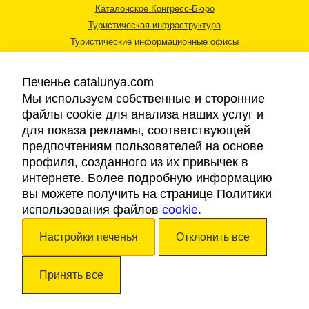
Каталонское Конгресс-Бюро
Туристическая инфраструктура
Туристические информационные офисы
Печенье catalunya.com
Мы используем собственные и сторонние
файлы cookie для анализа наших услуг и
для показа рекламы, соответствующей
Правовая информация
предпочтениям пользователей на основе
Политика конфиденциальности
профиля, созданного из их привычек в
Cookies
интернете. Более подробную информацию
Доступность
вы можете получить на странице Политики
использования файлов
cookie
.
Авторские права © 2026. Каталонский Туристический Совет. Все права
Настройки печенья
Отклонить все
защищены.
Принять все