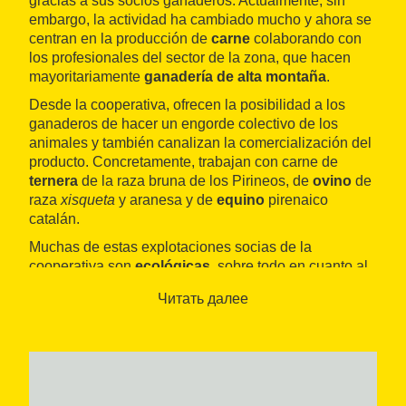
gracias a sus socios ganaderos. Actualmente, sin
embargo, la actividad ha cambiado mucho y ahora se
centran en la producción de
carne
colaborando con
los profesionales del sector de la zona, que hacen
mayoritariamente
ganadería de alta montaña
.
Desde la cooperativa, ofrecen la posibilidad a los
ganaderos de hacer un engorde colectivo de los
animales y también canalizan la comercialización del
producto. Concretamente, trabajan con carne de
ternera
de la raza bruna de los Pirineos, de
ovino
de
raza
xisqueta
y aranesa y de
equino
pirenaico
catalán.
Muchas de estas explotaciones socias de la
cooperativa son
ecológicas
, sobre todo en cuanto al
vacuno y el ovino, con un entorno que fomenta las
Читать далее
razas autóctonas y la adaptación al medio del Pallars.
El resultado es la obtención de carnes de máxima
calidad y sabor. Estas se pueden encontrar en la
agrotienda
que la cooperativa tiene en sus
instalaciones en
Sort
, donde también se pueden
encontrar frutas y verduras de la zona o productos de