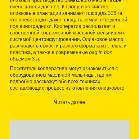
оливок и производство оливкового масла также
очень важны для нее. К слову, в хозяйстве
оливковые плантации занимают площадь 325 га,
что превосходит даже площать земли, отведенной
под виноградники. Кооператив располагает и
собственной современной масляной мельницей с
системой центрифугирования. Оливковое масло
разливают в емкости разного формата из стекла и
пластика, а также в современные
bag in box
объемом 3 л.
Посетители кооператива могут ознакомиться с
оборудованием масляной мельницы, где им
подробно расскажут обо всех техниках,
составляющих процесс изготовления оливкового
масла. В завершение экскурсии вы сможете
попробовать готовую продукцию и приобрести ее в
Читать далее
магазине сельхозпродуктов кооператива. Здесь вы
также найдете различные вина, изготовленные в
кооперативе, среди них — вермут и рансио.