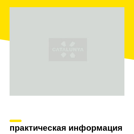
самом чистом виде, позволяет разнообразие в
каждом году вина. Характеристики данных
уникальных продуктов, в их аромате, вкусе и
цвете, также предопределяются количеством
осадков в года.
На высоте в 283 метра находятся виноградники
Кан-Феррер-де-ла-Валь, посаженные с белыми
сортами маккабео, шардоне и чарелло и красные
сорта каберне совиньон. Весь
процесс
производства вина
падает на винодельню,
которая возделывает виноградники, производит
сбор урожая в ручной форме ,из которой
получается очень ограниченная часть
производства , и производится, разливается в
бутылки и продаются вина.
практическая информация