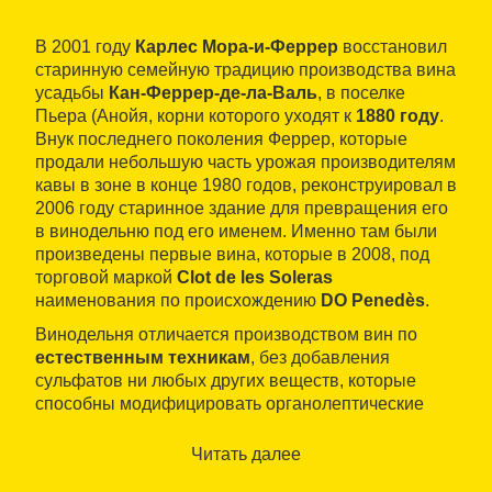
В 2001 году
Карлес Мора-и-Феррер
восстановил
старинную семейную традицию производства вина
усадьбы
Кан-Феррер-де-ла-Валь
, в поселке
Пьера (Анойя, корни которого уходят к
1880 году
.
Внук последнего поколения Феррер, которые
продали небольшую часть урожая производителям
кавы в зоне в конце 1980 годов, реконструировал в
2006 году старинное здание для превращения его
в винодельню под его именем. Именно там были
произведены первые вина, которые в 2008, под
торговой маркой
Clot de les Soleras
наименования по происхождению
DO Penedès
.
Винодельня отличается производством вин по
естественным техникам
, без добавления
сульфатов ни любых других веществ, которые
способны модифицировать органолептические
свойства, а также энологические добавки. Таким
образом, используемый метод виноделия, в
Читать далее
котором брожения винограда производится в