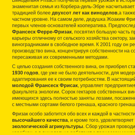
Винодельня Frisach получила первый урожая в истории
знаменитая семья из Корбера-дель-Эбре насчитывае
традицией более
двухсот лет как виноделов
,а такж
частном уровне. На самом деле, дедушка Жоаким Фри
первых членов-основателей кооператива. Предпосле
Франсеск Ферре-Фризак
, посвятил большую часть 
карьеры отличному от сельского хозяйства сектору, 
виноградниками в свободное время. К 2001 году он ре
производство вина, концентрируя собственности на с
пересаживая их современными методами.
С целью создания собственного вина, он приобрел с
1930 годов
, где уже не было деятельности, для моде
адаптирования ее к своим потребностям. В настоящий
молодой Франсеск Фрисак
, управляет предприятие
факультета энологии. Сорок гектаров собственных ви
имеющихся здесь полностью заняты лозами, посаже
с местными сортами белого гренаша, красного гренаш
Фризак особо заботится обо всех и каждой в частност
высочайшего качества
, и кроме того, удовлетворяе
экологической агрикультуры
. Сбор урожая проводи
коробках, а в винодельне работают с процессом мик