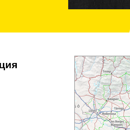
0 бутылок. Помимо
сики из Каланды
.
орые позволяют открыть
ора урожая или
а-дель-Эбре,
равительством
ные мероприятия,
го, проводятся
винные
лка.
ция