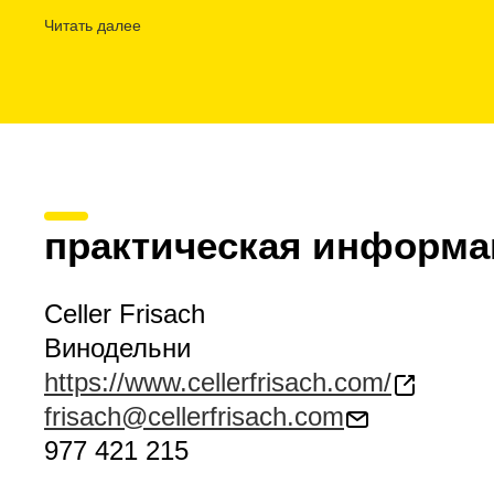
сорта отдельно. Таким образом продается около 1200
Читать далее
виноградников семья Фризак разводит
огород и пер
Что касается визитов, организовываются пакеты, кот
для себя винодельню, познакомиться с процессом сб
виноградниками, или открыть для себя уголки Корбер
объявленного
Памятником культурного значения
п
Каталонии Женералитат.
Дегустация
включена в дан
которые адаптируются к интересам клиента. Кроме то
дегустации
в ресторанах и барах принимающего посе
практическая информа
Celler Frisach
Винодельни
https://www.cellerfrisach.com/
frisach@cellerfrisach.com
977 421 215