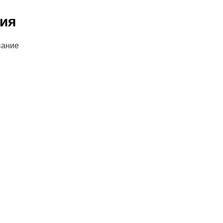
ия
вание