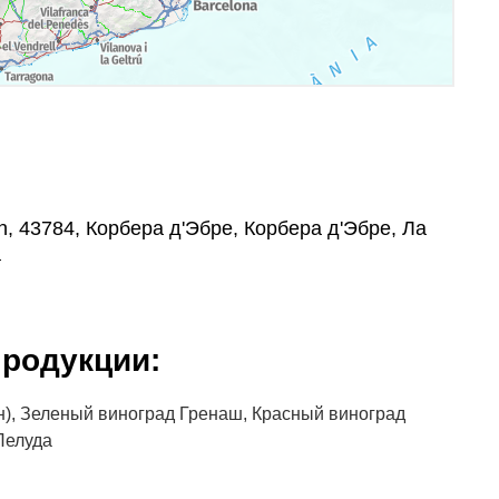
/n, 43784, Корбера д'Эбре, Корбера д'Эбре, Ла
а
родукции:
), Зеленый виноград Гренаш, Красный виноград
Пелуда