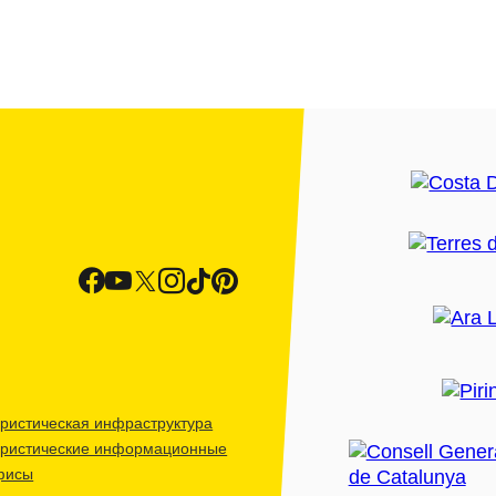
ристическая инфраструктура
уристические информационные
фисы