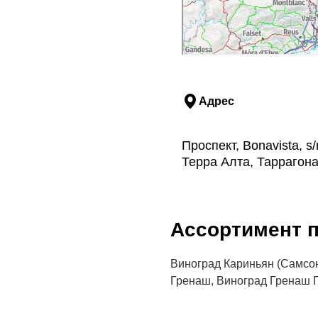
Адрес
Проспект, Bonavista, s
Терра Алта, Таррагон
Aссортимент п
Виноград Кариньян (Самсон
Гренаш, Виноград Гренаш 