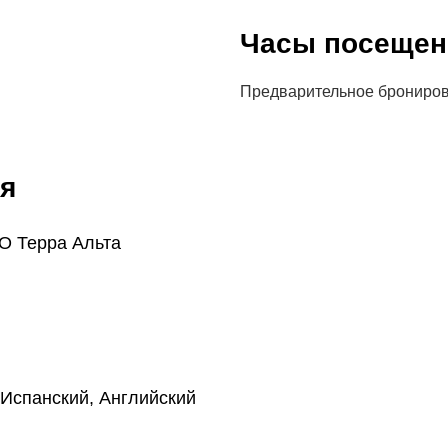
Часы посещен
Предварительное брониро
я
O Терра Альта
 Испанский, Английский