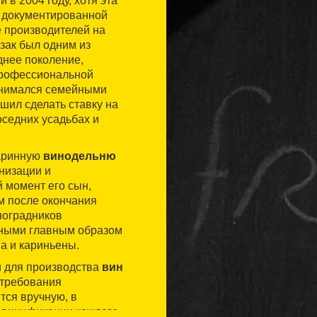
 в 2004 году, хотя эта
т документированной
е производителей на
зак был одним из
днее поколение,
профессиональной
занимался семейными
шил сделать ставку на
оседних усадьбах и
таринную
винодельню
рнизации и
 момент его сын,
м после окончания
ноградников
нными главным образом
а и кариньены.
и для производства
вин
т требования
тся вручную, в
ровинификации каждого