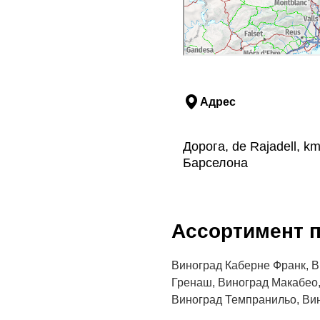
Адрес
Дорога, de Rajadell, k
Барселона
Aссортимент п
Виноград Каберне Франк, 
Гренаш, Виноград Макабео,
Виноград Темпранильо, Ви