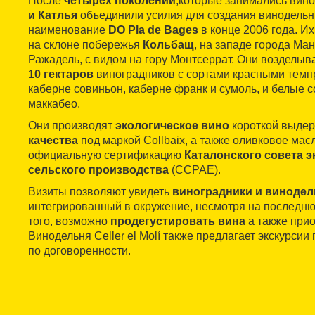
После
четырех поколений
,которые занимались вин
и Катлья
объединили усилия для создания винодельни
наименование
DO Pla de Bages
в конце 2006 года. И
на склоне побережья
Кольбащ
, на западе города Ман
Ражадель, с видом на гору Монтсеррат. Они возделы
10 гектаров
виноградников с сортами красными темп
каберне совиньон, каберне франк и сумоль, и белые с
маккабео.
Они производят
экологическое вино
короткой выде
качества
под маркой Collbaix, а также оливковое мас
официальную сертификацию
Каталонского совета э
сельского производства
(CCPAE).
Визиты позволяют увидеть
виноградники и виноде
интегрированный в окружение, несмотря на последн
того, возможно
продегустировать вина
а также прио
Винодельня Celler el Molí также предлагает экскурси
по договоренности.