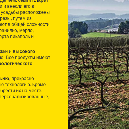
оделием, семьи
Кларет
 и внесли его в
х усадьбы расположены
резы, путем из
вают в общей сложности
ранильо, мерло,
орта пикаполь и
ржки и
высокого
ло. Все продукты имеют
кологического
льню
, прекрасно
юю технологию. Кроме
брести их на месте.
и персонализированные,