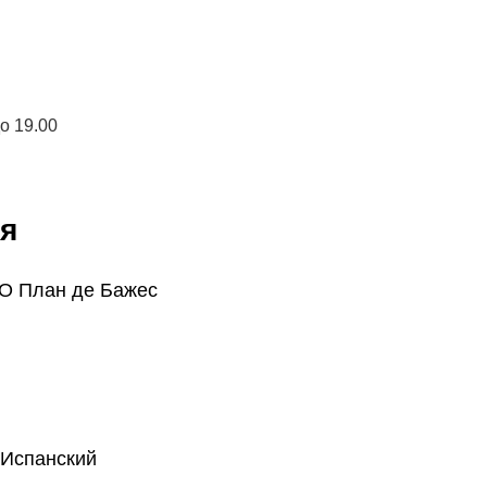
до 19.00
я
O План де Бажес
 Испанский