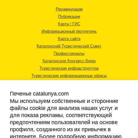
Рекомендации
Публикации
Карта / ГИС
Информационный бюллетень
Карта сайта
Каталонский Туристический Совет
Профессионалы
Каталонское Конгресс-Бюро
Туристическая инфраструктура
Туристические информационные офисы
Печенье catalunya.com
Мы используем собственные и сторонние
файлы cookie для анализа наших услуг и
для показа рекламы, соответствующей
Правовая информация
предпочтениям пользователей на основе
Политика конфиденциальности
профиля, созданного из их привычек в
Cookies
интернете. Более подробную информацию