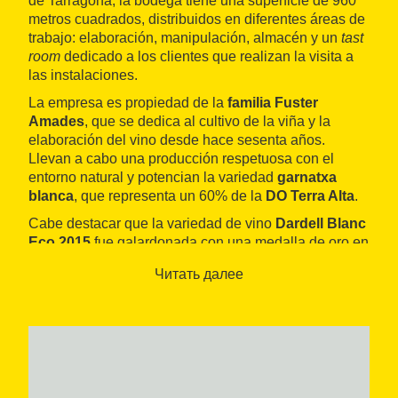
de Tarragona, la bodega tiene una superficie de 960
metros cuadrados, distribuidos en diferentes áreas de
trabajo: elaboración, manipulación, almacén y un
tast
room
dedicado a los clientes que realizan la visita a
las instalaciones.
La empresa es propiedad de la
familia Fuster
Amades
, que se dedica al cultivo de la viña y la
elaboración del vino desde hace sesenta años.
Llevan a cabo una producción respetuosa con el
entorno natural y potencian la variedad
garnatxa
blanca
, que representa un 60% de la
DO Terra Alta
.
Cabe destacar que la variedad de vino
Dardell Blanc
Eco 2015
fue galardonada con una medalla de oro en
el Concurso Internacional
Grenaches du Monde
Читать далее
2016
.