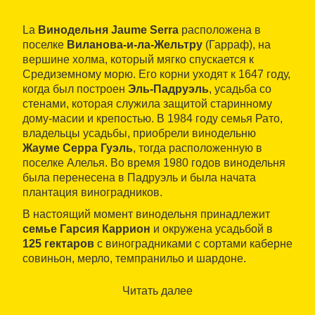
La
Винодельня Jaume Serra
расположена в
поселке
Виланова-и-ла-Жельтру
(Гарраф), на
вершине холма, который мягко спускается к
Средиземному морю. Его корни уходят к 1647 году,
когда был построен
Эль-Падруэль
, усадьба со
стенами, которая служила защитой старинному
дому-масии и крепостью. В 1984 году семья Рато,
владельцы усадьбы, приобрели винодельню
Жауме Серра Гуэль
, тогда расположенную в
поселке Алелья. Во время 1980 годов винодельня
была перенесена в Падруэль и была начата
плантация виноградников.
В настоящий момент винодельня принадлежит
семье Гарсия Каррион
и окружена усадьбой в
125 гектаров
с виноградниками с сортами каберне
совиньон, мерло, темпранильо и шардоне.
Здесь имеются подземные винные погреба с
Читать далее
вместимостью до
шестидесяти миллионов
бутылок. Помещения для винификации готовы для