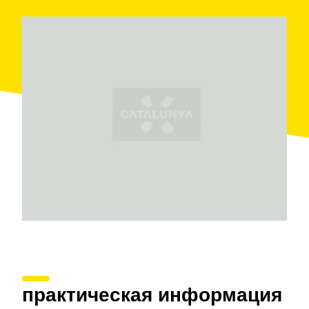
производства
двенадцати миллионов
килограммов винограда.
Что касается хранения располагают
3.500
бочками из американского и французского
дуба
для получения вин
выдержки, резерва и
гран резерва
высокого качества. Они известны
под торговыми марками Cristalino Jaume Serra,
Heredad de Padruell, Opera Prima, Jaume Serra и
Viña del Mar; две последних принадлежат
наименованиям
DO Penedès и Catalunya
.
Визиты позволяет вам поближе узнать помещения
винодельни и продегустировать различные вина.
практическая информация