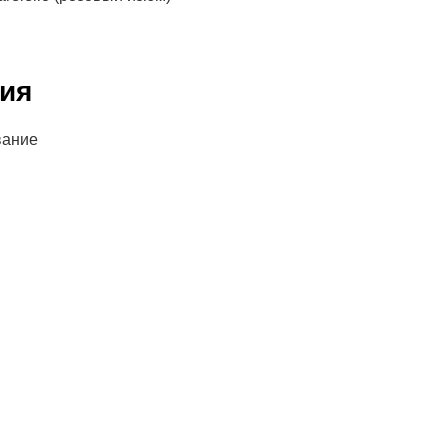
ия
вание