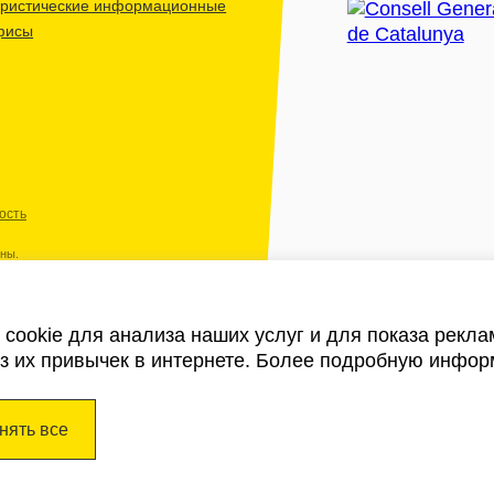
уристические информационные
фисы
ость
ены.
cookie для анализа наших услуг и для показа рекл
из их привычек в интернете. Более подробную инфор
нять все