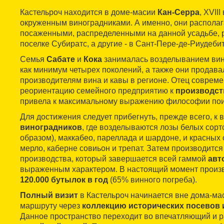
Кастельроч находится в доме-масии
Кан-Серра
, XVII
окруженным виноградниками. А именно, они распола
посаженными, распределенными на данной усадьбе, 
поселке Субиратс, а другие - в Сант-Пере-де-Риудеби
Семья
Сабате
и
Кока
занималась возделыванием вин
как минимум четырех поколений, а также они продава
производителям вина и кавы в регионе. Отец соврем
реориентацию семейного предприятию к
производст
привела к максимальному выражению философии по
Для достижения следует прибегнуть, прежде всего, к
виноградников
, где возделываются лозы белых сорт
образом), маккабео, пареллада и шардоне, и красных
мерло, каберне совиьон и трепат. Затем производитс
производства, который завершается всей гаммой
авт
выраженным характером. В настоящий момент произв
120.000 бутылок в год
(65% винного погреба).
Полный визит
в Кастельроч начинается вне дома-ма
маршруту через
коллекцию исторических посевов 
Данное пространство переходит во впечатляющий и 