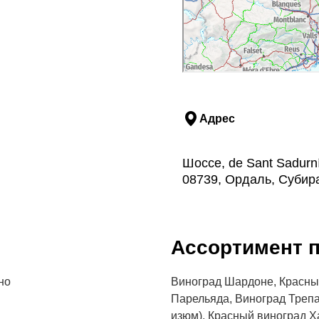
Адрес
Шоссе, de Sant Sadurní
08739, Ордаль, Субир
Aссортимент п
но
Виноград Шардоне, Красны
Парельяда, Виноград Трепа
изюм), Красный виноград Xa