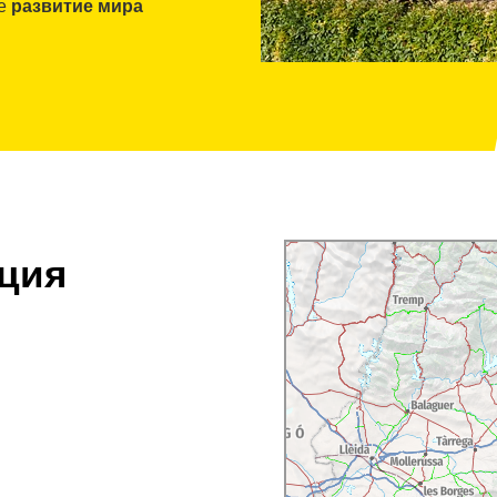
бе
развитие мира
иям энолога фирмы.
лный небольших
по отдельности, а
мы переходим к
егустаций
.
 но следует заранее
ция