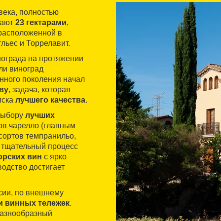
I века, полностью
гают
23 гектарами
,
расположенной в
тльес и Торрелавит.
ограда на протяжении
ли виноград
енного поколения начал
ву
, задача, которая
иска
лучшего качества
.
 выбору
лучших
ов чарелло (главным
 сортов темпранильо,
я тщательный процесс
орских вин
с ярко
одство достигает
сии, по внешнему
и винных тележек
.
разнообразный