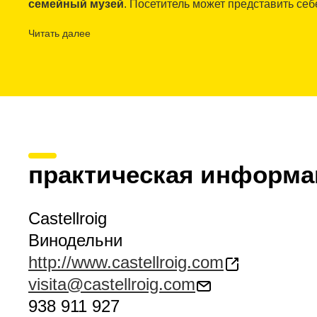
семейный музей
. Посетитель может представить се
виноделия
за последние годы благодаря комментар
Читать далее
В заключение находится
новый винный погреб
, по
хранилищ, где каждый винный участок возделывается 
бутылки выдерживаются в винном погребе. Наконец 
дегустации
различных продуктов Castellroig в
зале д
Посещение музея и винодельни являются бесплатным,
забронировать.
практическая информа
Castellroig
Винодельни
http://www.castellroig.com
visita@castellroig.com
938 911 927