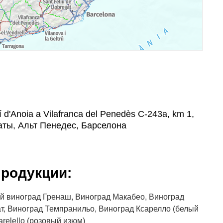
 d'Anoia a Vilafranca del Penedès C-243a, km 1,
аты, Альт Пенедес, Барселона
родукции:
й виноград Гренаш, Виноград Макабео, Виноград
т, Виноград Темпранильо, Виноград Ксарелло (белый
relello (розовый изюм)