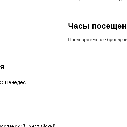
Часы посещен
Предварительное брониро
я
O Пенедес
 Испанский, Английский