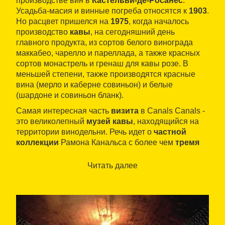
производстве вин в
Кастельви-де-Росанес
.
Усадьба-масия и винные погреба относятся к
1903
.
Но расцвет пришелся на
1975
, когда началось
производство
кавы
, на сегодняшний день
главного продукта, из сортов белого винограда
маккабео, чарелло и пареллада, а также красных
сортов монастрель и гренаш для кавы розе. В
меньшей степени, также производятся красные
вина (мерло и каберне совиньон) и белые
(шардоне и совиньон бланк).
Самая интересная часть
визита
в Canals Canals -
это великолепный
музей кавы
, находящийся на
территории винодельни. Речь идет о
частной
коллекции
Рамона Канальса с более чем
тремя
тысячами экспонатов
, датированными с
IV века
до н.э.
по
XX век
.
Читать далее
Данные предметы позволяют совершить маршрут
по всей
истории виноделия
со Средневековья.
Таким образом объясняется эволюция работ по
виноделию, работ в винодельне и конечного
продукта.