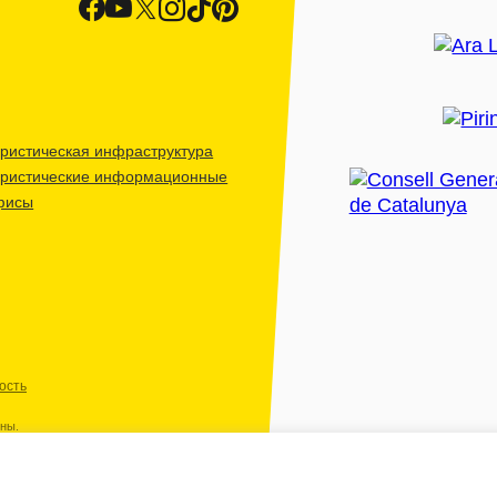
ристическая инфраструктура
уристические информационные
фисы
ость
ены.