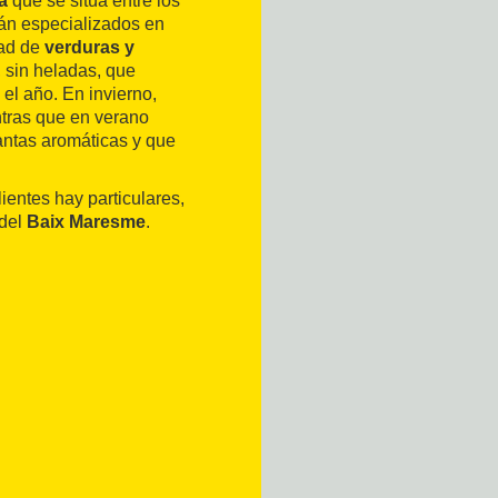
a
que se sitúa entre los
án especializados en
dad de
verduras y
 sin heladas, que
el año. En invierno,
ntras que en verano
lantas aromáticas y que
lientes hay particulares,
 del
Baix Maresme
.