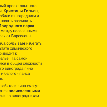
ный проект опытного
и,
Кристины Гильен
,
азбили виноградники и
 начать разливать
Природного парка
й между населенными
рах от Барселоны.
еба обязывает избегать
ьтате химического
риводит к
елье. На самой
ется в общей сложности
го винограда пино
 и белого - панса
к.
е любители вина смогут
аются
великолепными
лки по виноградникам.