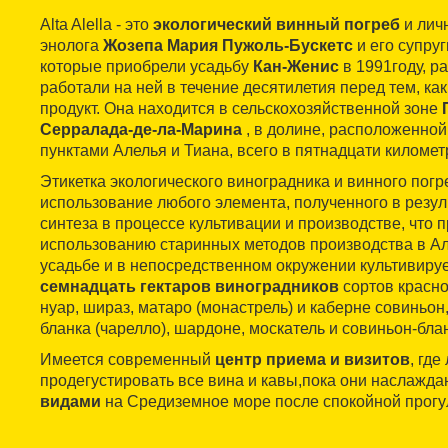
Alta Alella - это
экологический винный погреб
и лич
энолога
Жозепа Мария Пужоль-Бускетс
и его супруг
которые приобрели усадьбу
Кан-Женис
в 1991году, р
работали на ней в течение десятилетия перед тем, как
продукт. Она находится в сельскохозяйственной зоне
Серралада-де-ла-Марина
, в долине, расположенно
пунктами Алелья и Тиана, всего в пятнадцати километ
Этикетка экологического виноградника и винного погр
использование любого элемента, полученного в резул
синтеза в процессе культивации и производстве, что п
использованию старинных методов производства в Ал
усадьбе и в непосредственном окружении культивиру
семнадцать гектаров виноградников
сортов красно
нуар, шираз, матаро (монастрель) и каберне совиньон,
бланка (чарелло), шардоне, москатель и совиньон-блан
Имеется современный
центр приема и визитов
, гд
продегустировать все вина и кавы,пока они наслажд
видами
на Средиземное море после спокойной прогу