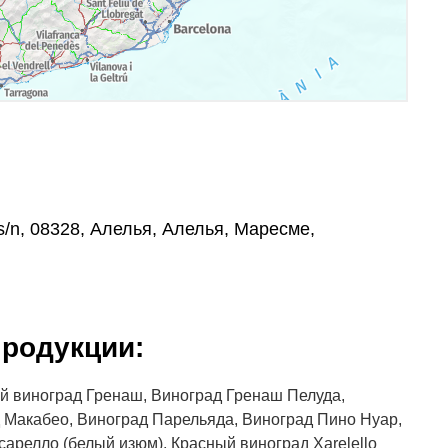
 s/n, 08328, Алелья, Алелья, Маресме,
родукции:
й виноград Гренаш, Виноград Гренаш Пелуда,
д Макабео, Виноград Парельяда, Виноград Пино Нуар,
сарелло (белый изюм), Красный виноград Xarelello