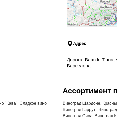
Адрес
Дорога, Baix de Tiana,
Барселона
Aссортимент п
но "Кава", Сладкое вино
Виноград Шардоне, Красны
Виноград Гаррут , Виногра
Виноград Сира, Виноград К