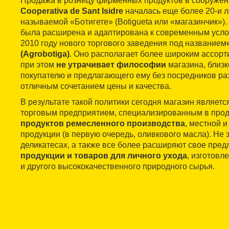
Продажа в розницу фирменных продуктов в сооружен
Cooperativa de Sant Isidre
началась еще более 20-и ле
называемой «Ботигете» (Botigueta или «магазинчик»)
была расширена и адаптирована к современным усло
2010 году нового торгового заведения под названием
(Agrobotiga)
. Оно располагает более широким ассорт
при этом
не утрачивает философии
магазина, близк
покупателю и предлагающего ему без посредников ра
отличным сочетанием цены и качества.
В результате такой политики сегодня магазин являет
торговым предприятием, специализированным в про
продуктов ремесленного производства
, местной 
продукции (в первую очередь, оливкового масла). Не 
деликатесах, а также все более расширяют свое пре
продукции и товаров для личного ухода
, изготовл
и другого высококачественного природного сырья.