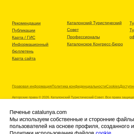
Каталонский Туристический
Рекомендации
Ту
Совет
Т
Публикации
Профессионалы
о
Карта / ГИС
Каталонское Конгресс-Бюро
Информационный
бюллетень
Карта сайта
Правовая информация
Политика конфиденциальности
Cookies
Доступн
Авторские права © 2026. Каталонский Туристический Совет. Все права защищ
Печенье catalunya.com
Мы используем собственные и сторонние файлы 
пользователей на основе профиля, созданного 
Наши партнеры
Политики использования файлов
cookie
.