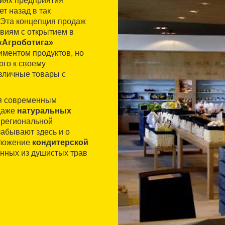
иях предприятия
т назад в так
. Эта концепция продаж
виям с открытием в
«Агроботига»
иментом продуктов, но
ого к своему
зличные товары с
ся современным
даже
натуральных
и региональной
забывают здесь и о
дложение
кондитерской
енных из душистых трав