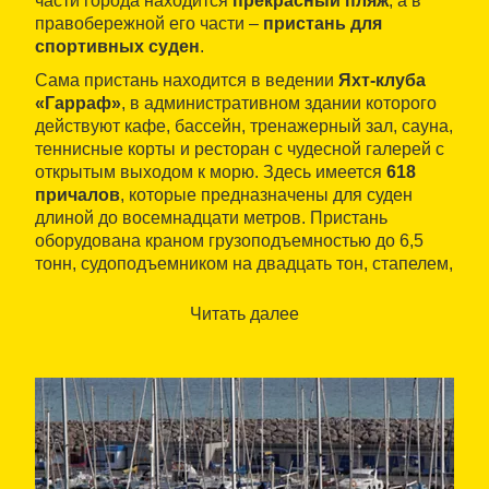
части города находится
прекрасный пляж
, а в
правобережной его части –
пристань для
спортивных суден
.
Сама пристань находится в ведении
Яхт-клуба
«Гарраф»
, в административном здании которого
действуют кафе, бассейн, тренажерный зал, сауна,
теннисные корты и ресторан с чудесной галерей с
открытым выходом к морю. Здесь имеется
618
причалов
, которые предназначены для суден
длиной до восемнадцати метров. Пристань
оборудована краном грузоподъемностью до 6,5
тонн, судоподъемником на двадцать тон, стапелем,
заправочной станцией, информационно-
метеорологической службой , системой сбора
Читать далее
отходов и помещениями для переодевания. Клуб,
в свою очередь, организовывает
регаты на
гоночных парусниках
, в первую очередь на
одноместных и двухместных парусниках таких
классов, как
La Petrolera
и
Les Columbretes
.
На пристани торговая зона отсутствует, однако
совсем недалеко от нее есть несколько баров и