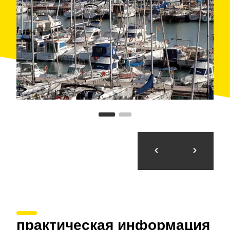
ресторанов. В полукилометре от пристани
находится
железнодорожная станция
.
Если подходить по морю с северной стороны, то
пристань находится чуть более чем в одной миле
от пристани
Порт-Жинеста
(Port Ginesta). Если
двигаться с южной стороны, то в качестве
ориентира служат два огромных белых бункера,
установленных на
бетонной пристани Валькара
(Vallcarca), расположенной в 1,6 мили к юго-западу.
практическая информация