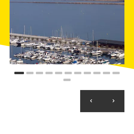
стапелем, системой сбора сточных вод,
средствами круглосуточного видеонаблюдения и
круглосуточно работающей заправочной станцией,
со стороны которой простирается запасной пирс. В
здании капитанского клуба предлагаются услуги
связи и службы метеорологической и
туристической информации.
В числе объектов инфраструктуры пристани,
помимо прочего, есть ресторан, туалеты с
душевыми, прачечная, медицинский пункт и
парковка, а также
школа парусного спорта
и
других водных видов спорта. Также здесь
работают
различные предприятия по продаже
морского снаряжения
, аренде суден, прокату
автомобилей и мотоциклов, мастерские по
ремонту навигационной электроники и дайвинг-
центры.
Пристань служит отличной базой для проведения
захватывающих экскурсий по береговой линии
данного региона, поскольку она находится