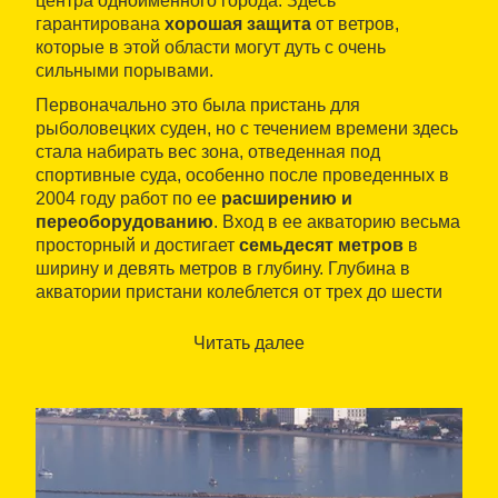
центра одноименного города. Здесь
гарантирована
хорошая защита
от ветров,
которые в этой области могут дуть с очень
сильными порывами.
Первоначально это была пристань для
рыболовецких суден, но с течением времени здесь
стала набирать вес зона, отведенная под
спортивные суда, особенно после проведенных в
2004 году работ по ее
расширению и
переоборудованию
. Вход в ее акваторию весьма
просторный и достигает
семьдесят метров
в
ширину и девять метров в глубину. Глубина в
акватории пристани колеблется от трех до шести
метров.
Читать далее
Гавань для спортивных суден
расположена в
северной части инфраструктуры пристани. Она
оборудована
483 причалами
, 110 из которых
отведены для транзитных суден, причем все
причалы рассчитаны на судна длиной до 45
метров. На каждом причале имеется водопровод,
электричество и Wi-Fi. Сама гавань оснащена