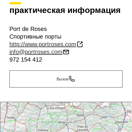
недалеко от бухточек и пляжей, расположенных на
территории
Природного парка Кап-де-Креус
практическая информация
(Cap de Creus). В восьми милях от нее находится
город
Кадакес
(Cadaqués).
Port de Roses
Спортивные порты
http://www.portroses.com
info@portroses.com
972 154 412
Вызов