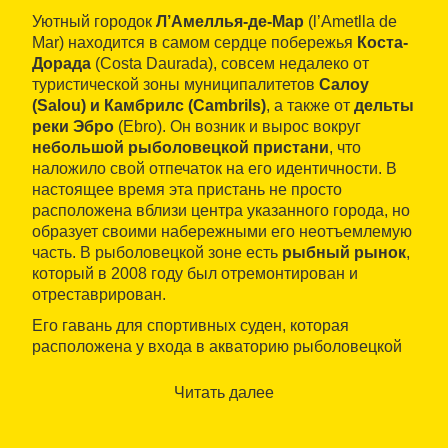
Уютный городок
Л’Амеллья-де-Мар
(l’Ametlla de
Mar) находится в самом сердце побережья
Коста-
Дорада
(Costa Daurada), совсем недалеко от
туристической зоны муниципалитетов
Салоу
(Salou) и Камбрилс (Cambrils)
, а также от
дельты
реки Эбро
(Ebro). Он возник и вырос вокруг
небольшой рыболовецкой пристани
, что
наложило свой отпечаток на его идентичности. В
настоящее время эта пристань не просто
расположена вблизи центра указанного города, но
образует своими набережными его неотъемлемую
часть. В рыболовецкой зоне есть
рыбный рынок
,
который в 2008 году был отремонтирован и
отреставрирован.
Его гавань для спортивных суден, которая
расположена у входа в акваторию рыболовецкой
пристани, постепенно становится небольшой
пристанью для спортивных суден, оборудованной
Читать далее
привычными для нее дамбами. Здесь имеется
255
причалов
, около пятидесяти из которых сдаются в