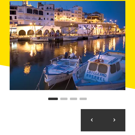
аренду
, а также предлагаются традиционные для
занятия мореплаванием услуги:
мастерских
и
службы технического обслуживания,
сухого дока
,
точки заправки
топлива
, крана и стапеля,
медицинского пункта,
информационно-
метеорологической
службы и государственной
службы мореходства, службы сбора отходов, и т.д.
На пристани расположено административное
здание
Яхт-клуба «Л’Амеллья-де-Мар»
, который
осуществляет управление гаванью для
спортивных суден и предлагает своим членам
всевозможные услуги. В их числе – закусочная и
ресторан
, общественный клуб,
отель
,
супермаркет и
школа парусного спорта
.
В окрестностях гавани есть различные
магазины
морского снаряжения
, а также
школа дайвинга
и многочисленные бары и рестораны.