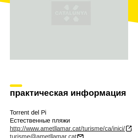
виды растений.
Вместе с тем, не стоит забывать о том, что Эль-
Торрен-дель-Пи является частью
тропы для
многодневных походов GR 92
на том участке,
где она совпадает с бывшей сторожевой дорогой.
практическая информация
Torrent del Pi
Естественные пляжи
http://www.ametllamar.cat/turisme/ca/inici/
turisme@ametllamar.cat