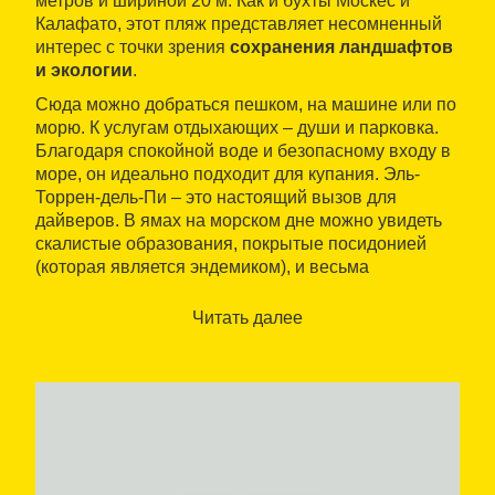
метров и шириной 20 м. Как и бухты Москес и
Калафато, этот пляж представляет несомненный
интерес с точки зрения
сохранения ландшафтов
и экологии
.
Сюда можно добраться пешком, на машине или по
морю. К услугам отдыхающих – души и парковка.
Благодаря спокойной воде и безопасному входу в
море, он идеально подходит для купания. Эль-
Торрен-дель-Пи – это настоящий вызов для
дайверов. В ямах на морском дне можно увидеть
скалистые образования, покрытые посидонией
(которая является эндемиком), и весьма
интересные гроты. Кроме того, посещение Эль-
Торрен-дель-Пи – это прекрасная возможность
Читать далее
познакомиться с окружающей влажной природной
экосистемой, представляющей большой интерес.
Как и в случае прочих пляжей этого несравненного
по своему расположению района, в результате
орографических процессов здесь образовалась
зона лагун
, где в огромном количестве живут
насекомые эндемики и произрастают аборигенные