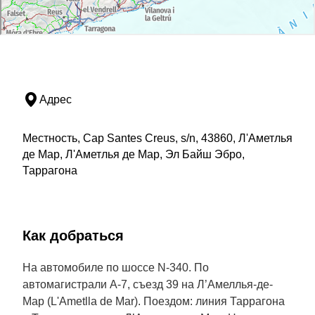
Адрес
Местность, Cap Santes Creus, s/n, 43860, Л'Аметлья
де Мар, Л'Аметлья де Мар, Эл Байш Эбро,
Таррагона
Как добраться
На автомобиле по шоссе N-340. По
автомагистрали A-7, съезд 39 на Л’Амеллья-де-
Мар (L'Ametlla de Mar). Поездом: линия Таррагона