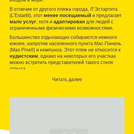
В отличие от другого пляжа города, Л’Эстартита
(L’Estartit), этот
менее посещаемый
и предлагает
мало услуг
, хотя и
адаптирован
для людей с
ограниченными физическими возможностями.
Большинство отдыхающих собираются немного
южнее, напротив населенного пункта Мас-Пинель
(Mas Pinell) и
кемпинга
. Этот пляж не относится к
нудистским
, однако на некоторых его участках
можно встретить представителей такого стиля
отдыха.
В ветреные дни здесь обычно собираются
Читать далее
многочисленные любители
виндсерфинга
. Кроме
того, это место очень популярно у поклонников
рыбной ловли на удочку
.
Летом, как правило, устья реки засыпает песок,
соединяя этот пляж с пляжами Л’Эстартит с
севера и Пальс (Pals) с юга.