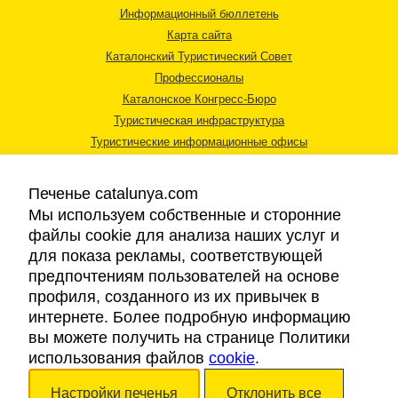
Информационный бюллетень
Карта сайта
Каталонский Туристический Совет
Профессионалы
Каталонское Конгресс-Бюро
Туристическая инфраструктура
Туристические информационные офисы
Печенье catalunya.com
Мы используем собственные и сторонние
файлы cookie для анализа наших услуг и
для показа рекламы, соответствующей
Правовая информация
предпочтениям пользователей на основе
Политика конфиденциальности
профиля, созданного из их привычек в
Cookies
интернете. Более подробную информацию
Доступность
вы можете получить на странице Политики
использования файлов
cookie
.
Авторские права © 2026. Каталонский Туристический Совет. Все права
Настройки печенья
Отклонить все