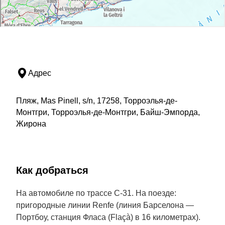
Адрес
Пляж, Mas Pinell, s/n, 17258, Торроэлья-де-
Монтгри, Торроэлья-де-Монтгри, Байш-Эмпорда,
Жирона
Как добраться
На автомобиле по трассе C-31. На поезде:
пригородные линии Renfe (линия Барселона —
Портбоу, станция Фласа (Flaçà) в 16 километрах).