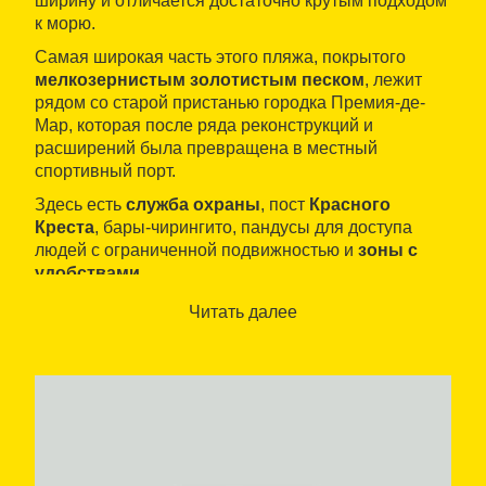
ширину и отличается достаточно крутым подходом
к морю.
Самая широкая часть этого пляжа, покрытого
мелкозернистым золотистым песком
, лежит
рядом со старой пристанью городка Премия-де-
Мар, которая после ряда реконструкций и
расширений была превращена в местный
спортивный порт.
Здесь есть
служба охраны
, пост
Красного
Креста
, бары-чирингито, пандусы для доступа
людей с ограниченной подвижностью и
зоны с
удобствами
.
На
автомобиле
сюда можно добраться по
Читать далее
подземному тоннелю из городка Премия-де-Мар.
Прибрежная парковка отличается небольшими
размерами, поэтому стоит оставить машину с
другой стороны.
Пешком
сюда можно добраться
через подземный тоннель, расположенный рядом
с цветочным рынком Меркат-де-ла-Флор (Mercat de
la Flor) городка Виласар-де-Мар (Vilassar de Mar).