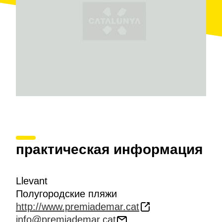
Прямо на входе в спортивный порт, рядом с
пляжем, находится
ресторан L’Ona
с уютной
террасой, на которой летом собирается множество
посетителей.
практическая информация
Llevant
Полугородские пляжи
http://www.premiademar.cat
info@premiademar.cat