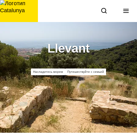
перейти
к
содержанию
Llevant
Насладитесь морем
Путешествуйте с семьей