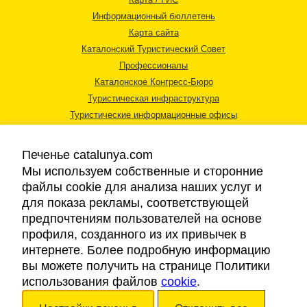
Информационный бюллетень
Карта сайта
Каталонский Туристический Совет
Профессионалы
Каталонское Конгресс-Бюро
Туристическая инфраструктура
Туристические информационные офисы
Печенье catalunya.com
Мы используем собственные и сторонние
файлы cookie для анализа наших услуг и
для показа рекламы, соответствующей
Правовая информация
предпочтениям пользователей на основе
Политика конфиденциальности
профиля, созданного из их привычек в
Cookies
интернете. Более подробную информацию
Доступность
вы можете получить на странице Политики
использования файлов
cookie
.
Авторские права © 2026. Каталонский Туристический Совет. Все права