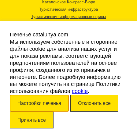
Каталонское Конгресс-Бюро
Туристическая инфраструктура
Туристические информационные офисы
Печенье catalunya.com
Мы используем собственные и сторонние
файлы cookie для анализа наших услуг и
для показа рекламы, соответствующей
Правовая информация
предпочтениям пользователей на основе
Политика конфиденциальности
профиля, созданного из их привычек в
Cookies
интернете. Более подробную информацию
Доступность
вы можете получить на странице Политики
использования файлов
cookie
.
Авторские права © 2026. Каталонский Туристический Совет. Все права
Настройки печенья
Отклонить все
защищены.
Принять все