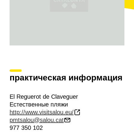
(Salou)
с яхт-клубом. Последний отдает в
распоряжение отдыхающих
230 причалов
и
множество инфраструктурных объектов. В их
числе
ресторан
, кафе, супермаркет и пункт
проката транспортных средств
.
практическая информация
El Reguerot de Claveguer
Естественные пляжи
http://www.visitsalou.eu/
pmtsalou@salou.cat
977 350 102