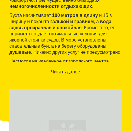
комфортно, преимущественно благодаря
немногочисленности отдыхающих
.
Бухта насчитывает
100 метров в длину
и 15 в
ширину и покрыта
галькой и гравием
, а
вода
здесь прозрачная и спокойная
. Кроме того, ее
периметр создает оптимальные условия для
якорной стоянки судов. В море установлены
спасательные буи, а на берегу оборудованы
душевые
. Никаких других услуг не предусмотрено.
Несмотря на удаленное от городского центра
расположение, Эль-Регерот-де-Клавегер весьма
Читать далее
рекомендуется для
семейного туризма
. Чуть
более чем в 2,5 км располагается
тематический
парк Port Aventura
, в котором почти круглый год
предлагается
множество развлекательных
мероприятий
для взрослых и детей, а также
многочисленные варианты размещения.
Те же, кого привлекают морские виды спорта,
могут отправиться чуть подальше: всего в 5
километрах находится
морской порт Салоу