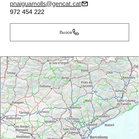
мероприятия и экскурсии с гидом, которые
pnaiguamolls@gencat.cat
познакомят посетителей с болотными зонами.
972 454 222
Также можно получить информацию в
туристических бюро ближайших населенных
пунктов (Л'Эскала, Пералада, Фигерес, Росес).
Вызов