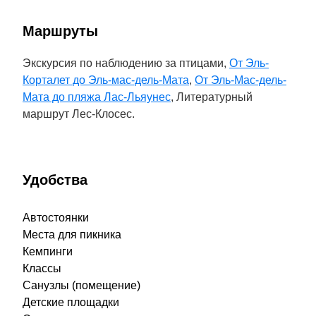
Маршруты
Экскурсия по наблюдению за птицами,
От Эль-
Корталет до Эль-мас-дель-Мата
,
От Эль-Мас-дель-
Мата до пляжа Лас-Льяунес
, Литературный
маршрут Лес-Клосес.
Удобства
Автостоянки
Места для пикника
Кемпинги
Классы
Санузлы (помещение)
Детские площадки