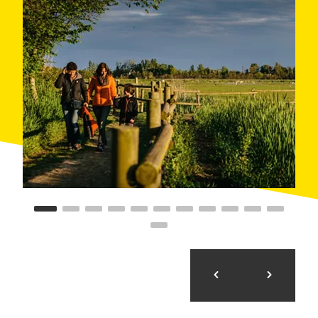
Большая часть охраняемых территорий
принадлежат населенному пункту Кастельо-
д'Эмпуриес, и в меньшей степени затрагивает
территории Палау-савердера, Пау и Пералада и
некоторые другие. Парк состоит из
трёх
природных комплексных резерваций
:
остров
Карамань
, Лас-
Льяунес
(прибрежные
солончаковые болота) и
Пруды
(среди которых
находится Вилаут), и одной частичной. Общая
площадь парка составляет
4866 га
. К северу
ограничен Мугой, к югу - рекой Флувия.
Парк отличается разнообразием растительного и
животного мира. Следует отметить присутствие
тамариндов (кустарников, приспособленных к
обитанию на солончаковых болотах), морского
тростника, осоки и солянки.
Что же касается
фауны
, то здесь наблюдается
множество
пресмыкающихся
(жабоголовых
черепах, халцид, водяных змей),
амфибий
(разнообразных лягушек, мраморных тритонов),
рыб
и млекопитающих (кроликов, ласок, барсуков,