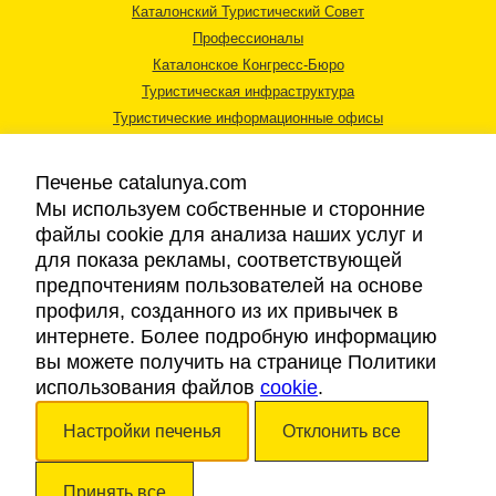
Каталонский Туристический Совет
Профессионалы
Каталонское Конгресс-Бюро
Туристическая инфраструктура
Туристические информационные офисы
Печенье catalunya.com
Мы используем собственные и сторонние
файлы cookie для анализа наших услуг и
для показа рекламы, соответствующей
Правовая информация
предпочтениям пользователей на основе
Политика конфиденциальности
профиля, созданного из их привычек в
Cookies
интернете. Более подробную информацию
Доступность
вы можете получить на странице Политики
использования файлов
cookie
.
Авторские права © 2026. Каталонский Туристический Совет. Все права
Настройки печенья
Отклонить все
защищены.
Принять все