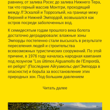
равнину, от залива Росес до залива Нижнего Тера,
так что горный массив Монтгри, проходящий
между Л'Эскалой и Торроэльей, на границе межу
Верхней и Нижней Эмпордой, возвышался как
остров посреди заболоченных вод.
К семидесятым годам прошлого века болота
достаточно деградировали: влажные зоны
Эмпорды постепенно стали высыхать в результате
переселения людей и строительства
всевозможных туристических сооружений. По этой
причине, в 1976 году началась народная кампания
под лозунгом "Los últimos Aiguamolls de l'Empordà,
en peligro" (Последние Айгуамольс-дел'Эмпорда в
опасности) и борьба за восстановление этих
природных зон. Под большим давлением
населения 28 октября 1985 года Парламент
Каталонии объявил зону природной территорией
Читать далее
национального значения, а через полтора года, 13
июня 1985 года, ей было присвоен статус
"Природный парк".