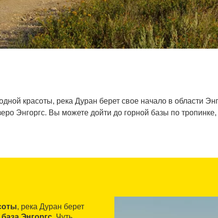
ой красоты, река Дуран берет свое начало в области Энгор
о Энгоргс. Вы можете дойти до горной базы по тропинке, 
соты
, река Дуран берет
 база Энгоргс
. Чуть