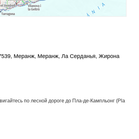
, 17539, Меранж, Меранж, Ла Серданья, Жирона
вигайтесь по лесной дороге до Пла-де-Кампльонг (Pla