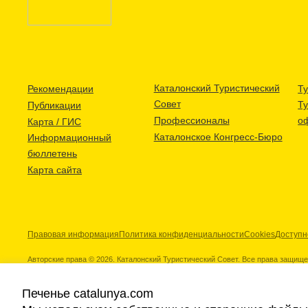
Каталонский Туристический
Рекомендации
Ту
Совет
Т
Публикации
Профессионалы
о
Карта / ГИС
Каталонское Конгресс-Бюро
Информационный
бюллетень
Карта сайта
Правовая информация
Политика конфиденциальности
Cookies
Доступн
Авторские права © 2026. Каталонский Туристический Совет. Все права защищ
Печенье catalunya.com