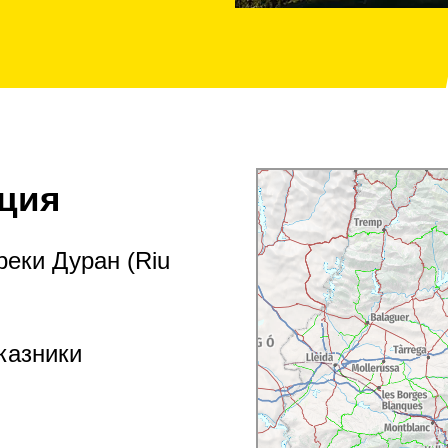
ция
еки Дуран (Riu
казники