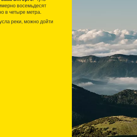
римерно восемьдесят
но в четыре метра.
русла реки, можно дойти