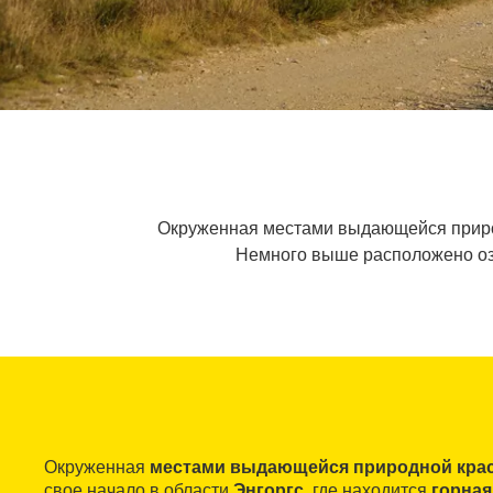
Окруженная местами выдающейся природн
Немного выше расположено озер
Окруженная
местами выдающейся природной кра
свое начало в области
Энгоргс
, где находится
горная