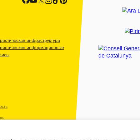
ристическая инфраструктура
уристические информационные
фисы
ость
ены.