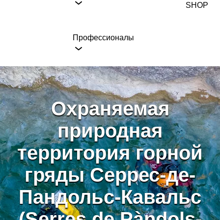
SHOP
Профессионалы
Охраняемая
природная
территория горной
гряды Серрес-де-
Пандольс-Кавальс
(Serres de Pàndols-