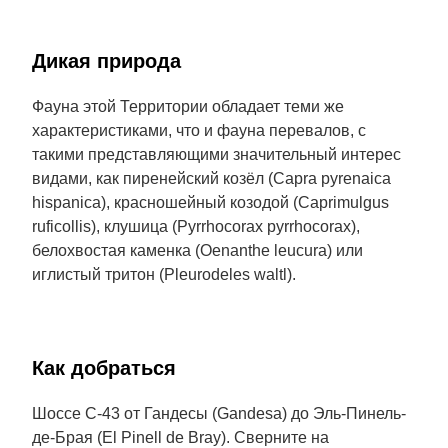
Дикая природа
Фауна этой Территории обладает теми же
характеристиками, что и фауна перевалов, с
такими представляющими значительный интерес
видами, как пиренейский козёл (Capra pyrenaica
hispanica), красношейный козодой (Caprimulgus
ruficollis), клушица (Pyrrhocorax pyrrhocorax),
белохвостая каменка (Oenanthe leucura) или
иглистый тритон (Pleurodeles waltl).
Как добраться
Шоссе C-43 от Гандесы (Gandesa) до Эль-Пинель-
де-Брая (El Pinell de Bray). Сверните на