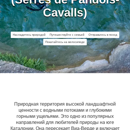
Cavalls)
Насладитесь природой
Путешествуйте с семьей
Отправьтесь в поход
Покатайтесь на велосипеде
Природная территория высокой ландшафтной
ценности с водными потоками и глубокими
горными ущельями. Это одно из популярных
направлений для любителей природы на юге
Каталонии. Она пересекает Виа-Верде и включает