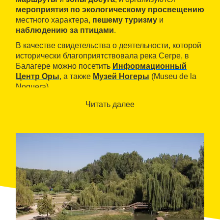
мероприятия по экологическому просвещению
местного характера,
пешему туризму
и
наблюдению за птицами
.
В качестве свидетельства о деятельности, которой
исторически благоприятствовала река Сегре, в
Балагере можно посетить
Информационный
Центр Оры
, а также
Музей Ногеры
(Museu de la
Noguera).
Читать далее