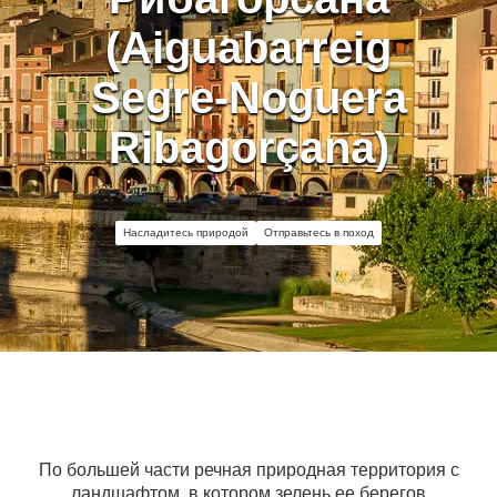
(Aiguabarreig
Segre-Noguera
Ribagorçana)
Насладитесь природой
Отправьтесь в поход
По большей части речная природная территория с
ландшафтом, в котором зелень ее берегов