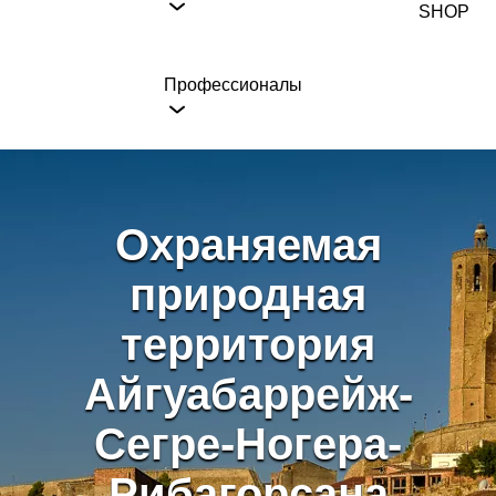
SHOP
Профессионалы
Охраняемая
природная
территория
Айгуабаррейж-
Сегре-Ногера-
Рибагорсана