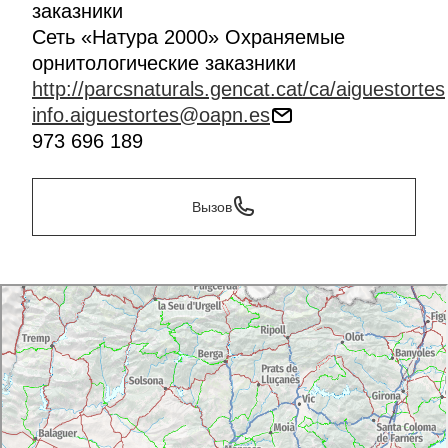
заказники
Сирко-де-Коломерс.
Сеть «Натура 2000» Охраняемые
Подробную информацию о парке Айгуэстортес
орнитологические заказники
можно получить в Доме Национального парка, в
http://parcsnaturals.gencat.cat/ca/aiguestortes
главном офисе в Эспот или Бои.
info.aiguestortes@oapn.es
Виртуальный визит:
973 696 189
-
Estany de la Gola i tres estanys
-
Estany de Sant Maurici
Вызов
-
Camí del Llong i Portarró