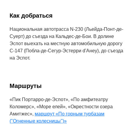
Как добраться
Национальная автотрасса N-230 (Льейда-Понт-де-
Суерт) до съезда на Кальдес-де-Бои. В долине
Эспот выехать на местную автомобильную дорогу
C-147 (Побла-де-Сегур-Эстерри d'Анеу), до съезда
на Эспот.
Маршруты
«Пик Портарро-де-Эспот», «По амфитеатру
Коломерс», «Море елей», «Окрестности озера
Амитжес»,
маршрут «По горным турбазам
("Огненные колесницы")»