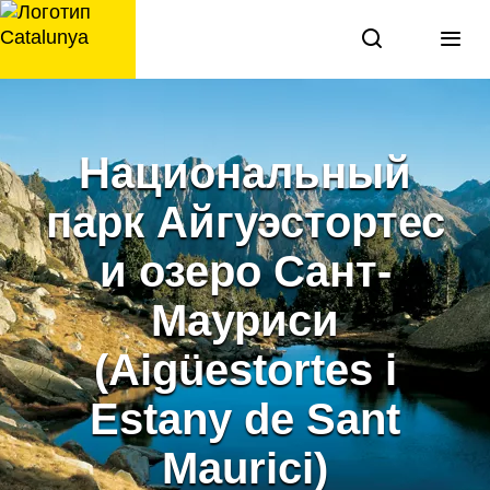
перейти
к
содержанию
Национальный
парк Айгуэстортес
и озеро Сант-
Мауриси
(Aigüestortes i
Estany de Sant
Maurici)