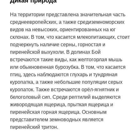
Дикая природа
На территории представлена значительная часть
среднеевропейских, а также средиземноморских
видов на невысоких, ориентированных на юг
склонах. В том, что касается млекопитающих, стоит
подчеркнуть наличие серны, горностая и
пиренейской выхухоли. В долинах Бой
встречаются такие виды, как желтогорлая мышь
или обыкновенная бурозубка. В том, что касается
птиц, здесь наблюдаются глухарь и тундряная
куропатка, а также небольшие популяции серых
куропаток. Также встречаются орёл-ягнятник и
белоголовый сип. Среди рептилий выделяются
живородящая ящерица, прыткая ящерица и
пиренейская горная ящерица. Основным
представителем земноводных является
пиренейский тритон.