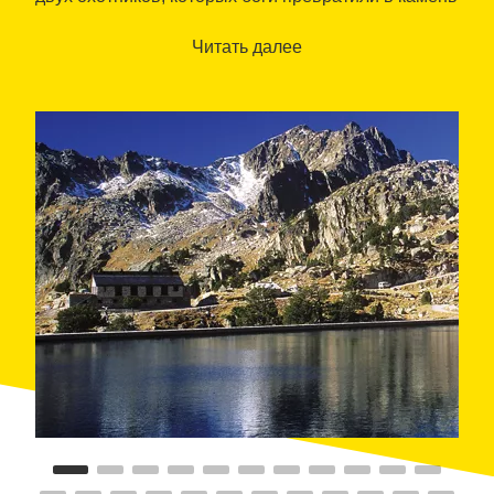
за то, что они охотились на серн (вид из семейства
полорогих).
Читать далее
Но кроме водоёмов и легенд, парк предлагает
скалистые ландшафты по всей своей
протяженности, с горными вершинами,
достигающими три тысячи метров в высоту.
Вдоль реки Сант-Николау до равнины
Айгуэстортес (Aigüestortes), протянулся Маршрут
выдры, которая является вымирающим видом в
Каталонии, но чьи экземпляры все еще можно
повстречать в заповеднике.
В парке обитают и другие виды автохтонной
фауны, имеющие большую экологическую
ценность. Характер растительного покрова
меняется по мере продвижения вверх:
средиземноморские леса сменяются альпийскими
пейзажами. Леса из ели и чёрной сосны,
альпийские луга и каменистые осыпи являются
местом обитания множества животных, таких как
тетерев, серна, енот или бородач.