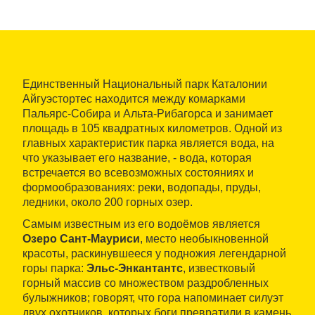
Единственный Национальный парк Каталонии
Айгуэстортес находится между комарками
Пальярс-Собира и Альта-Рибагорса и занимает
площадь в 105 квадратных километров. Одной из
главных характеристик парка является вода, на
что указывает его название, - вода, которая
встречается во всевозможных состояниях и
формообразованиях: реки, водопады, пруды,
ледники, около 200 горных озер.
Самым известным из его водоёмов является
Озеро Сант-Мауриси
, место необыкновенной
красоты, раскинувшееся у подножия легендарной
горы парка:
Эльс-Энкантантс
, известковый
горный массив со множеством раздробленных
булыжников; говорят, что гора напоминает силуэт
двух охотников, которых боги превратили в камень