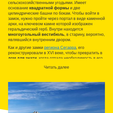
сельскохозяйственными угодьями. Имеет
основание
квадратной формы
и две
цилиндрические башни по бокам. Чтобы войти в
замок, нужно пройти через портал в виде каменной
арки, на ключевом камне которой изображен
геральдический герб. Внутри находится
многоугольный вестибюль
, в старину, вероятно,
являвшийся внутренним двором.
Как и другие замки
региона Сегарра
, его
реконструировали в XVI веке, чтобы превратить в
дом для знати
, когда отпала необходимость в его
оборонительных функциях. Поэтому на фасаде
Читать далее
замка можно увидеть
окна в стиле ренессанса
.
Кроме того, над входом расположена надпись «en
mars 1569» (в марте 1659) - вероятно, год
завершения реконструкции.
В настоящее время замок можно осмотреть только
снаружи.