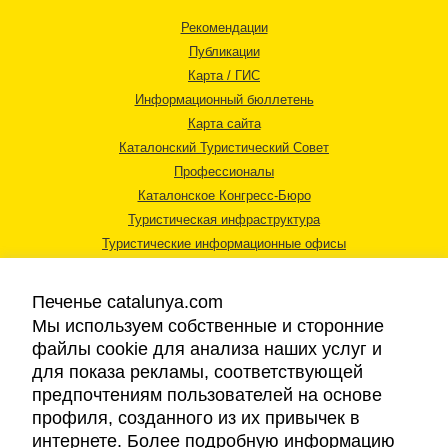
Рекомендации
Публикации
Карта / ГИС
Информационный бюллетень
Карта сайта
Каталонский Туристический Совет
Профессионалы
Каталонское Конгресс-Бюро
Туристическая инфраструктура
Туристические информационные офисы
Печенье catalunya.com
Мы используем собственные и сторонние
файлы cookie для анализа наших услуг и
для показа рекламы, соответствующей
Правовая информация
предпочтениям пользователей на основе
Политика конфиденциальности
профиля, созданного из их привычек в
Cookies
интернете. Более подробную информацию