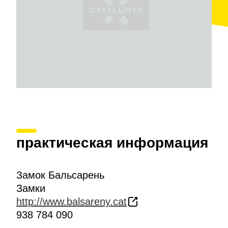
традиционные экскурсии с гидом, но и предлагают
гостям посетить театрализованные экскурсии или
прогуляться по замку в компании исторического
персонажа. Также здесь проводятся мастер-
классы для школьников, устраиваются свадебные
банкеты, тожества и частные вечеринки.
практическая информация
Замок Бальсарень
Замки
http://www.balsareny.cat
938 784 090