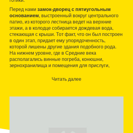
готики.
Перед нами
замок-дворец с пятиугольным
основанием
, выстроенный вокруг центрального
патио, из которого лестница ведет на верхние
этажи, а в колодце собирается дождевая вода,
стекающая с крыши. Тот факт, что он был построен
в один этап, придает ему упорядоченность,
которой лишены другие здания подобного рода.
На нижнем уровне, где в Средние века
располагались винные погреба, конюшни,
зернохранилища и помещения для прислуги,
сохранился большой зал со старинным
винным
чаном огромных размеров
. В некоторых
Читать далее
комнатах основного этажа до сих пор проживают
владельцы замка, бароны Алос. Рядом с замком
находится скромная романская
часовня
XII века с
одним нефом и полукруглой апсидой. В XVII веке к
ней пристроили боковую капеллу в стиле барокко.
В 1949 году замок получил статус
Культурного
объекта государственного значения
. В
настоящее время в замке организуют не только