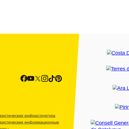
ристическая инфраструктура
уристические информационные
фисы