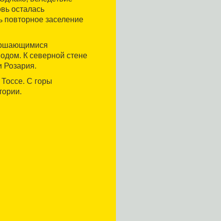
овь осталась
ь повторное заселение
ершающимися
одом. К северной стене
и Розария.
 Тоссе. С горы
тории.