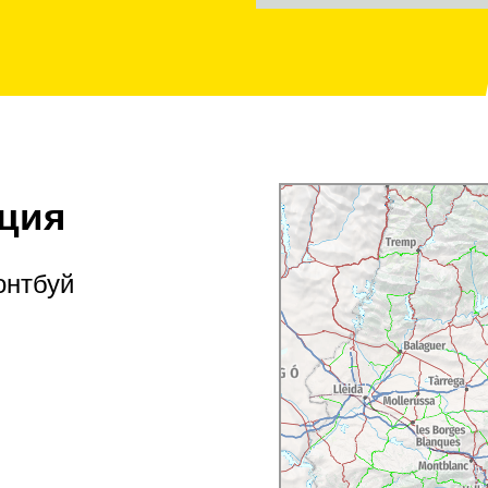
ция
онтбуй