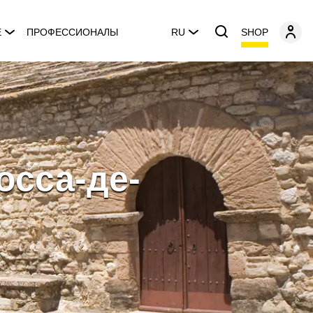
SHOP
E
ПРОФЕССИОНАЛЫ
RU
осса-де-