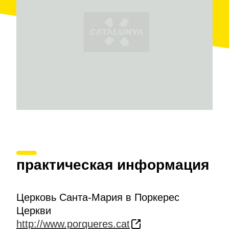
удерживающей колонны, увенчанные лепными
капителями с религиозными мотивами.
Внутри церкви хранится
крестильная чаша
из
местного травертина, облицованная деревом и
лишенная декоративных элементов.
Рядом с сооружением находится
комунидор
-
беседка, открытая всем ветрам, которая
использовалась для заклинаний против бурь и
несчастий. Под беседкой находится
железный
крест
.
практическая информация
Церковь Санта-Мария в Поркерес
Церкви
http://www.porqueres.cat