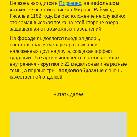
Церковь находится в
Поркерес
,
на небольшом
холме
, ее освятил епископ Жироны Раймунд
Гисаль в 1182 году. Ее расположение не случайно:
это самая высокая точка на этой стороне озера,
защищенная от возможных наводнений.
На
фасаде
выделяется входная дверь,
составленная из четырех разных арок,
наложенных друг на друга, создавая эффект
градации. Все арки выполнены в разных стилях:
внутренняя -
круглая
с 22 медальонами на разные
темы, а первые три -
подковообразные
с очень
качественной отделкой.
Над фасадом возвышается
колокольня
XVIII
века, заново построенная поверх оригинальной
Читать далее
звонницы.
Храм состоит из одного нефа с цилиндрическим
сводом и полукруглой апсиды.
Святилище
,
увеличенное за счет двух
прилегающих часовен
по сторонам, находится на другом краю
триумфальной арки, разделяющей неф и