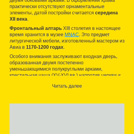
двумя боковыми арками. В оформлении храма
практически отсутствуют орнаментальные
элементы, датой постройки считается
середина
XII века
.
Фронтальный алтарь
XIII столетия в настоящее
время хранится в музее
MNAC
. Это предмет
литургической мебели, изготовленный мастером из
Авиа в
1170-1200 годах
.
Особого внимания заслуживают входная дверь,
образованная двумя постепенно
уменьшающимися полукруглыми арками,
крестильная чаша (XV-XVI вв.) напротив церкви и
копия фронтального алтаря (XIII в.).
Читать далее