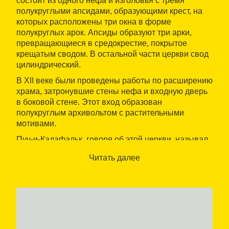
состоит из одного нефа и изголовья с тремя
полукруглыми апсидами, образующими крест, на
которых расположены три окна в форме
полукруглых арок. Апсиды образуют три арки,
превращающиеся в средокрестие, покрытое
крещатым сводом. В остальной части церкви свод
цилиндрический.
В XII веке были проведены работы по расширению
храма, затронувшие стены нефа и входную дверь
в боковой стене. Этот вход образован
полукруглым архивольтом с растительными
мотивами.
Пуч-и-Кадафальк, говоря об этой церкви, называл
ее
образцом переходного этапа
между храмами
Читать далее
с барабаном и без него.