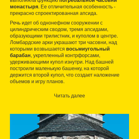
выполняла функцию
погребальной часовни
монастыря
. Ее отличительная особенность -
прекрасно спроектированная апсида.
Речь идет об однонефном сооружении с
цилиндрическим сводом, тремя апсидами,
образующими трилистник, и куполом в центре.
Ломбардские арки украшают три часовни, над
которыми возвышается
восьмиугольный
барабан
, укрепленный контрфорсами,
удерживающими купол изнутри. Над башней
построили маленькую башенку, на которой
держится второй купол, что создает наложение
объемов и игру планов.
После отчуждения церковных земель в 1835 году
Читать далее
церковь Святого Николая перешла в частную
собственность и вначале превратилась в
кожевенный склад, а затем - в лесопильню. В 1919
году она получила статус
Исторического и
художественного памятника государственного
значения
.