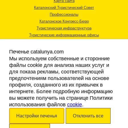
Карта сайта
Каталонский Туристический Совет
Профессионалы
Каталонское Конгресс-Бюро
Туристическая инфраструктура
Туристические информационные офисы
Печенье catalunya.com
Мы используем собственные и сторонние
файлы cookie для анализа наших услуг и
для показа рекламы, соответствующей
Правовая информация
предпочтениям пользователей на основе
Политика конфиденциальности
профиля, созданного из их привычек в
Cookies
интернете. Более подробную информацию
Доступность
вы можете получить на странице Политики
использования файлов
cookie
.
Авторские права © 2026. Каталонский Туристический Совет. Все права
Настройки печенья
Отклонить все
защищены.