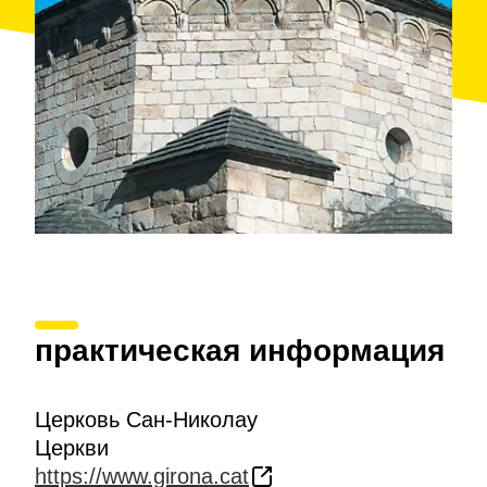
Мэрия
Жироны
приобрела церковь в 1936 году и
четырьмя годами позже организовала
реставрационные работы, а в 1954 году в церкви
возобновились службы. В последние годы здесь
были обнаружены
фрагменты римской
культуры
и
остатки апсиды
на южной стороне.
Церковь можно посетить со вторника по
воскресенье в течение всего года.
практическая информация
Церковь Сан-Николау
Церкви
https://www.girona.cat