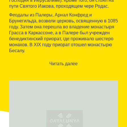
Господня в Иерусалиме). Кроме того, он стоял на
пути Святого Иакова, проходящем чере Родас.
Феодалы из Палеры, Арнал Конфред и
Брунегильда, возвели церковь, освященную в 1085
году. Затем она перешла во владение монастыря
Грасса в Каркассоне, а в Палере был учрежден
бенедиктинский приорат, где проживало шестеро
монахов. В XIX году приорат отошел монастырю
Бесалу.
Храм состоит из
трех нефов
, центральный с
Читать далее
цилиндрическим сводом, боковые - с
четвертьцилиндрическим; своды держатся на
прямоугольных колоннах.
Звонница
имеет два
проема и возвышается над западным фасадом.
Также сохранились
монашеские помещения
,
однако от клуатра осталось лишь несколько
капителей.
В 1964 году церковь получила статус
Художественно-исторического памятника
государственного значения
.