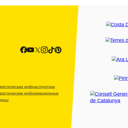
ристическая инфраструктура
уристические информационные
фисы