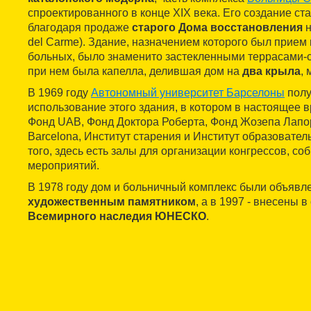
спроектированного в конце XIX века. Его создание с
благодаря продаже
старого Дома восстановления
н
del Carme). Здание, назначением которого был прие
больных, было знаменито застекленными террасами-с
при нем была капелла, делившая дом на
два крыла
,
В 1969 году
Автономный университет Барселоны
полу
использование этого здания, в котором в настоящее
Фонд UAB, Фонд Доктора Роберта, Фонд Жозепа Лапо
Barcelona, Институт старения и Институт образовате
того, здесь есть залы для организации конгрессов, соб
мероприятий.
В 1978 году дом и больничный комплекс были объяв
художественным памятником
, а в 1997 - внесены 
Всемирного наследия ЮНЕСКО
.