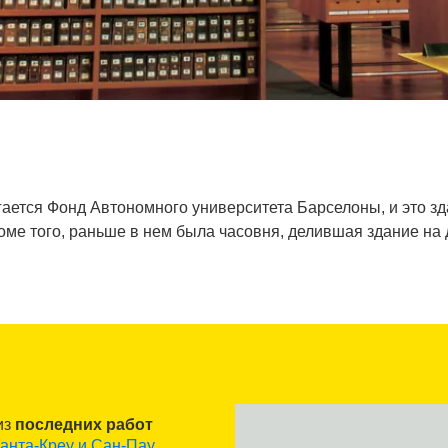
ается Фонд Автономного университета Барселоны, и это зд
ме того, раньше в нем была часовня, делившая здание на 
из
последних работ
анта-Креу и Сан-Пау
,