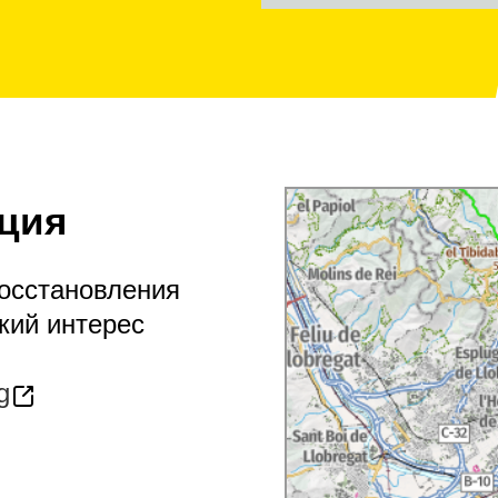
ция
восстановления
кий интерес
g