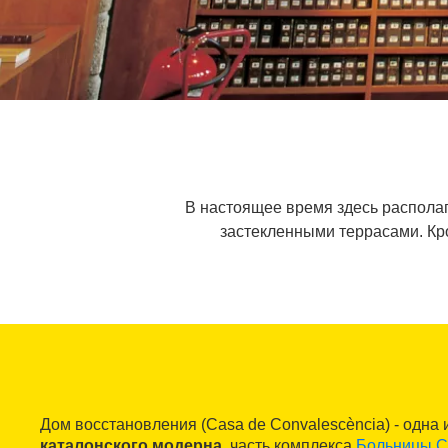
В настоящее время здесь располаг
застекленными террасами. Кро
Дом восстановления (Casa de Convalescència) - одна 
каталонского модерна
, часть комплекса
Больницы С