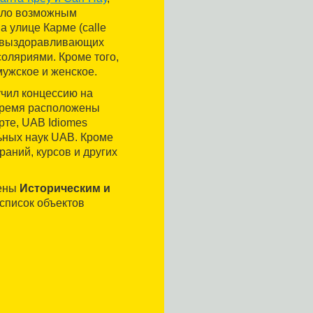
тало возможным
а улице Карме (calle
м выздоравливающих
оляриями. Кроме того,
 мужское и женское.
чил концессию на
 время расположены
рте, UAB Idiomes
льных наук UAB. Кроме
раний, курсов и других
лены
Историческим и
в список объектов