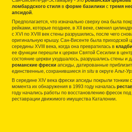
Сан-Висенте-де-Эстамариу - это
романская церковь
ломбардского стиля
в
форме базилики
с
тремя н
апсидой
.
Предполагается, что изначально сверху она была по
рейками, которые позднее, в XII веке, сменил цилинд
с XVI по XVIII век стены разрушились, после чего сно
оригинальную крышу. Сан-Висенте была приходской 
середины XVIII века, когда она превратилась в
кладб
ее функции перешли к церкви Святой Сесилии в цент
состояние церкви ухудшалось, разрушались стены и 
романские фрески
апсиды, датированные приблизите
единственные, сохранившиеся
in situ
в округе Альт-Ур
В середине XIV века фрески апсиды покрыли тонким с
момента их обнаружения в 1993 году началась
реста
году начались работы по восстановлению фресок под
реставрации движимого имущества Каталонии.