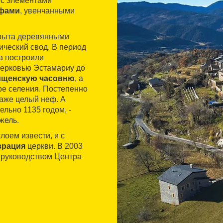
с элементами
ефами
, увенчанными
крыта деревянными
рический свод. В период
ва построили
церковью Эстамариу до
ищенскую часовню
, а
ре селения. Постепенно
даже целый неф. А
льно 1135 годом, -
жель.
лоем извести, и с
врация
церкви. В 2003
 руководством Центра