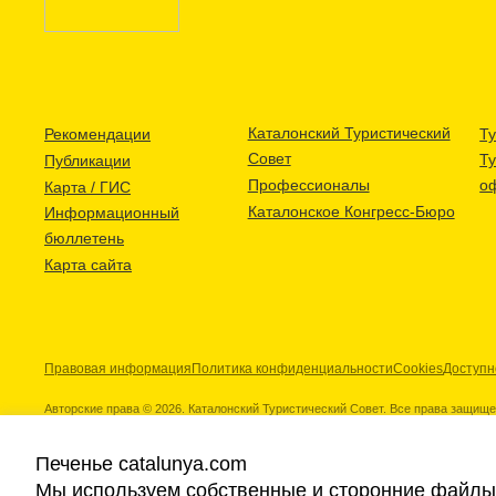
Каталонский Туристический
Рекомендации
Ту
Совет
Т
Публикации
Профессионалы
о
Карта / ГИС
Каталонское Конгресс-Бюро
Информационный
бюллетень
Карта сайта
Правовая информация
Политика конфиденциальности
Cookies
Доступн
Авторские права © 2026. Каталонский Туристический Совет. Все права защищ
Печенье catalunya.com
Мы используем собственные и сторонние файлы 