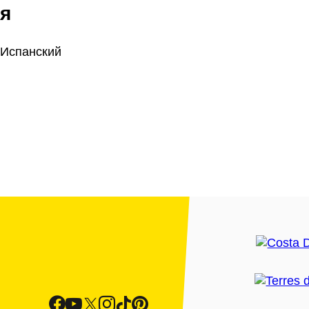
я
 Испанский