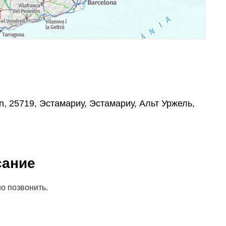
/n, 25719, Эстамариу, Эстамариу, Альт Уржель,
сание
о позвонить.