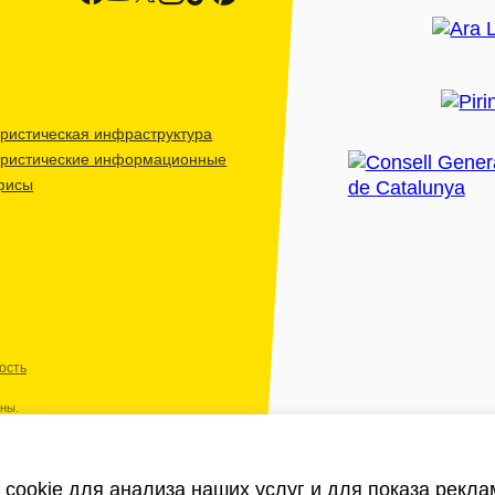
ристическая инфраструктура
уристические информационные
фисы
ость
ены.
cookie для анализа наших услуг и для показа рекл