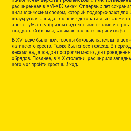
Живописная церковь в
романском
стиле, возведенная
расширенная в XVI-XIX веках. От первых лет сохрани
цилиндрическим сводом, который поддерживают две 
полукруглая апсида, внешние декоративные элемент
арок с зубчатым фризом над слепыми окнами и строга
квадратной формы, занимающая всю ширину нефа.
В XVI веке были пристроены боковые капеллы, и цер
латинского креста. Также был снесен фасад. В период 
веками над апсидой построили место для проведения
обрядов. Позднее, в XIX столетии, расширили западны
него мог пройти крестный ход.