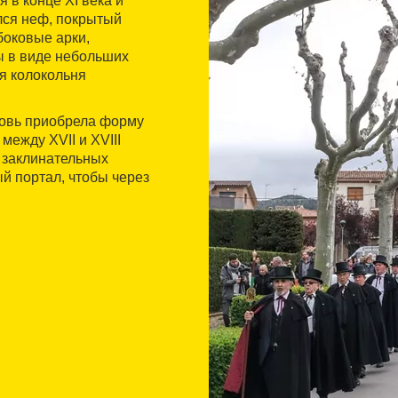
 в конце XI века и
лся неф, покрытый
боковые арки,
ы в виде небольших
я колокольня
ковь приобрела форму
между XVII и XVIII
 заклинательных
й портал, чтобы через