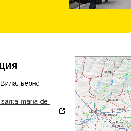
ция
 Вилальеонс
e-santa-maria-de-