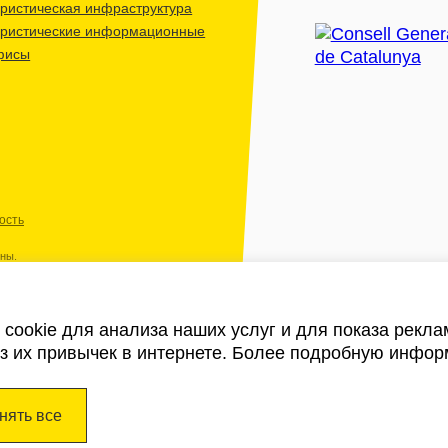
ристическая инфраструктура
уристические информационные
фисы
ость
ены.
cookie для анализа наших услуг и для показа рекл
из их привычек в интернете. Более подробную инфор
нять все