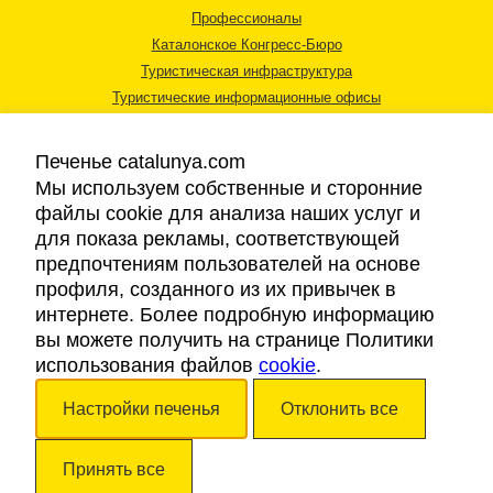
Профессионалы
Каталонское Конгресс-Бюро
Туристическая инфраструктура
Туристические информационные офисы
Печенье catalunya.com
Мы используем собственные и сторонние
файлы cookie для анализа наших услуг и
для показа рекламы, соответствующей
Правовая информация
предпочтениям пользователей на основе
Политика конфиденциальности
профиля, созданного из их привычек в
Cookies
интернете. Более подробную информацию
Доступность
вы можете получить на странице Политики
использования файлов
cookie
.
Авторские права © 2026. Каталонский Туристический Совет. Все права
Настройки печенья
Отклонить все
защищены.
Принять все