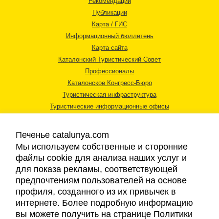
Рекомендации
Публикации
Карта / ГИС
Информационный бюллетень
Карта сайта
Каталонский Туристический Совет
Профессионалы
Каталонское Конгресс-Бюро
Туристическая инфраструктура
Туристические информационные офисы
Печенье catalunya.com
Мы используем собственные и сторонние
файлы cookie для анализа наших услуг и
для показа рекламы, соответствующей
Правовая информация
предпочтениям пользователей на основе
Политика конфиденциальности
профиля, созданного из их привычек в
Cookies
интернете. Более подробную информацию
Доступность
вы можете получить на странице Политики