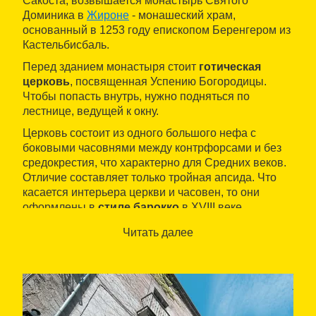
Сакоста, возвышается монастырь Святого
Доминика в
Жироне
- монашеский храм,
основанный в 1253 году епископом Беренгером из
Кастельбисбаль.
Перед зданием монастыря стоит
готическая
церковь
, посвященная Успению Богородицы.
Чтобы попасть внутрь, нужно подняться по
лестнице, ведущей к окну.
Церковь состоит из одного большого нефа с
боковыми часовнями между контрфорсами и без
средокрестия, что характерно для Средних веков.
Отличие составляет только тройная апсида. Что
касается интерьера церкви и часовен, то они
оформлены в
стиле барокко
в XVIII веке.
В монастыре
два клуатра
: первый, полностью в
Читать далее
готическом стиле, состоит из двух арок; нижняя
галерея держится на сдвоенных колоннах, а
верхняя построена в духе ренессанса (XVI в.).
Второй клуатр в романском стиле больше
пострадал от времени, он находится в саду