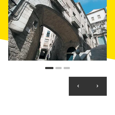
монастыря. В центре расположена беседка,
сохранившая квадратные и круглые колонны и
полукруглые арки.
В числе религиозных деятелей, проживавших в
монастыре Святого Доминика, следует назвать
инквизитора Николау Эймерика (1320-1399) и
святого Далмау Монера (1291-1341).
Монастырь, объявленный
Художественно-
историческим памятником государственного
значения
, недавно подвергся реконструкции, и
теперь в нем располагается филологический
факультет
Университета Жироны
.