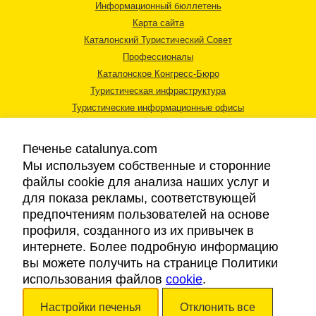
Информационный бюллетень
Карта сайта
Каталонский Туристический Совет
Профессионалы
Каталонское Конгресс-Бюро
Туристическая инфраструктура
Туристические информационные офисы
Печенье catalunya.com
Мы используем собственные и сторонние
файлы cookie для анализа наших услуг и
для показа рекламы, соответствующей
Правовая информация
предпочтениям пользователей на основе
Политика конфиденциальности
профиля, созданного из их привычек в
Cookies
интернете. Более подробную информацию
Доступность
вы можете получить на странице Политики
использования файлов
cookie
.
Авторские права © 2026. Каталонский Туристический Совет. Все права
Настройки печенья
Отклонить все