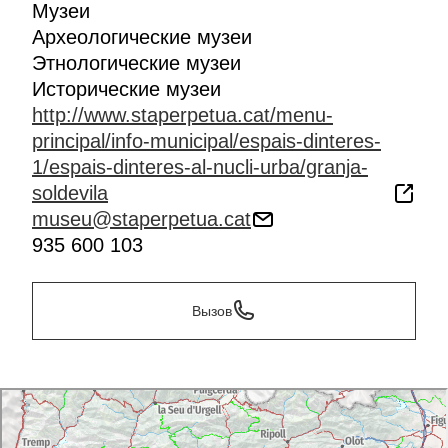
Музеи
Археологические музеи
Этнологические музеи
Исторические музеи
http://www.staperpetua.cat/menu-
principal/info-municipal/espais-dinteres-
1/espais-dinteres-al-nucli-urba/granja-
soldevila
museu@staperpetua.cat
935 600 103
Вызов