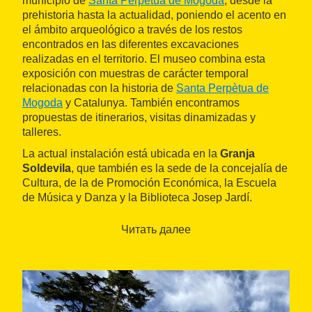
municipio de
Santa Perpètua de Mogoda
, desde la
prehistoria hasta la actualidad, poniendo el acento en
el ámbito arqueológico a través de los restos
encontrados en las diferentes excavaciones
realizadas en el territorio. El museo combina esta
exposición con muestras de carácter temporal
relacionadas con la historia de
Santa Perpètua de
Mogoda
y Catalunya. También encontramos
propuestas de itinerarios, visitas dinamizadas y
talleres.
La actual instalación está ubicada en la
Granja
Soldevila
, que también es la sede de la concejalía de
Cultura, de la de Promoción Económica, la Escuela
de Música y Danza y la Biblioteca Josep Jardí.
Читать далее