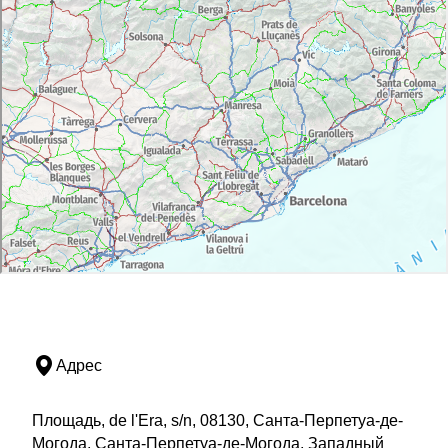
Адрес
Площадь, de l'Era, s/n, 08130, Санта-Перпетуа-де-
Могода, Санта-Перпетуа-де-Могода, Западный