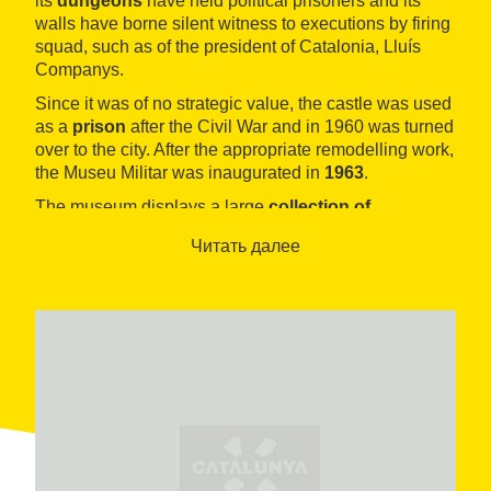
its
dungeons
have held political prisoners and its
walls have borne silent witness to executions by firing
squad, such as of the president of Catalonia, Lluís
Companys.
Since it was of no strategic value, the castle was used
as a
prison
after the Civil War and in 1960 was turned
over to the city. After the appropriate remodelling work,
the Museu Militar was inaugurated in
1963
.
The museum displays a large
collection of
projectiles
and
artillery accessories
, in addition to
Читать далее
collections
donated by the sculptor and collector
Frederic Marès
, as well as by the
Quintana
antique
shop
.
Of interest are also the
models of other castles
.
Right in front of the museum and inside the
Jardines
del Mirador
is the
Mirador del Alcalde (the Mayor’s
lookout)
, providing a wonderful view of the entire city.