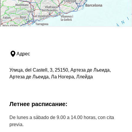
Адрес
Улица, del Castell, 3, 25150, Артеза де Льеида,
Артеза де Льеида, Ла Ногера, Ллейда
Летнее расписание:
De lunes a sábado de 9.00 a 14.00 horas, con cita
previa.