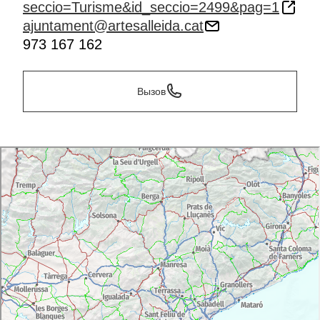
seccio=Turisme&id_seccio=2499&pag=1
ajuntament@artesalleida.cat
973 167 162
Вызов