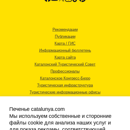
Рекомендации
Публикации
Карта / ГИС
Информационный бюллетень
Карта сайта
Каталонский Туристический Совет
Профессионалы
Каталонское Конгресс-Бюро
Туристическая инфраструктура
Туристические информационные офисы
Печенье catalunya.com
Мы используем собственные и сторонние
файлы cookie для анализа наших услуг и
для показа рекламы, соответствующей