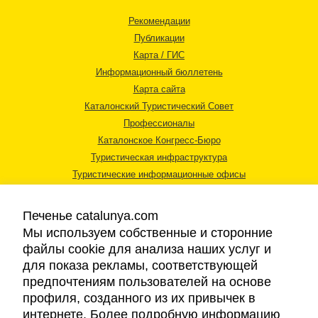
Рекомендации
Публикации
Карта / ГИС
Информационный бюллетень
Карта сайта
Каталонский Туристический Совет
Профессионалы
Каталонское Конгресс-Бюро
Туристическая инфраструктура
Туристические информационные офисы
Печенье catalunya.com
Мы используем собственные и сторонние
файлы cookie для анализа наших услуг и
для показа рекламы, соответствующей
Правовая информация
предпочтениям пользователей на основе
Политика конфиденциальности
профиля, созданного из их привычек в
Cookies
интернете. Более подробную информацию