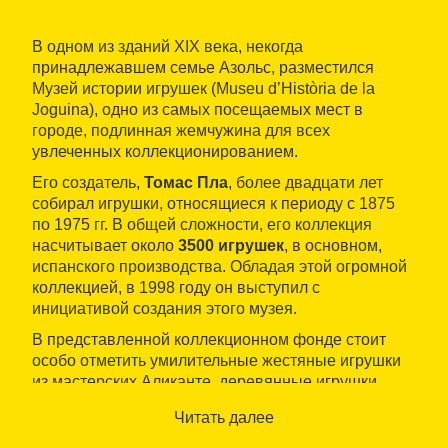
В одном из зданий XIX века, некогда
принадлежавшем семье Азольс, разместился
Музей истории игрушек (Museu d’Història de la
Joguina), одно из самых посещаемых мест в
городе, подлинная жемчужина для всех
увлеченных коллекционированием.
Его создатель,
Томас Пла
, более двадцати лет
собирал игрушки, относящиеся к периоду с 1875
по 1975 гг. В общей сложности, его коллекция
насчитывает около
3500 игрушек
, в основном,
испанского производства. Обладая этой огромной
коллекцией, в 1998 году он выступил с
инициативой создания этого музея.
В представленной коллекционном фонде стоит
особо отметить умилительные жестяные игрушки
из мастерских Аликанте, деревянные игрушки
послевоенной эпохи, детские театры Seix&Barral,
Читать далее
незабываемые настольные игры фирмы Borrás и
первые пластмассовые игрушки, самая ранняя из