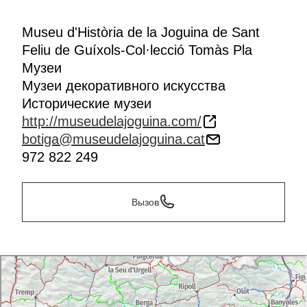
Museu d'Història de la Joguina de Sant
Feliu de Guíxols-Col·lecció Tomàs Pla
Музеи
Музеи декоративного искусства
Исторические музеи
http://museudelajoguina.com/
botiga@museudelajoguina.cat
972 822 249
Вызов