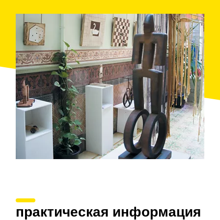
которых датируется 1952 годом. Кроме того, здесь
можно найти исторических кукол, оставивших след
в народной памяти, например, «Марикиту Перес»
или «Гвендолину».
Те, кто хочет унести с собой фрагмент этой памяти,
может приобрести в
магазине
одну из копий этих
уникальных экспонатов, бережно изготовленных
отечественными и зарубежными фирмами,
специализирующимися на создании
высококачественных моделей. Кроме того, музей
проводит
организованные экскурсии
для групп
от 20 человек.
практическая информация