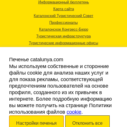
Информационный бюллетень
Карта сайта
Каталонский Туристический Совет
Профессионалы
Каталонское Конгресс-Бюро
Туристическая инфраструктура
Туристические информационные офисы
Печенье catalunya.com
Мы используем собственные и сторонние
файлы cookie для анализа наших услуг и
для показа рекламы, соответствующей
Правовая информация
предпочтениям пользователей на основе
Политика конфиденциальности
профиля, созданного из их привычек в
Cookies
интернете. Более подробную информацию
Доступность
вы можете получить на странице Политики
использования файлов
cookie
.
Авторские права © 2026. Каталонский Туристический Совет. Все права
Настройки печенья
Отклонить все