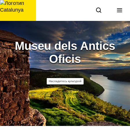
перейти
к
содержанию
Museu dels Antics
Oficis
Насладитесь культурой