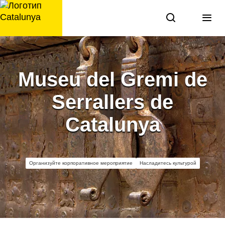
перейти
к
содержанию
Museu del Gremi de
Serrallers de
Catalunya
Организуйте корпоративное мероприятие
Насладитесь культурой