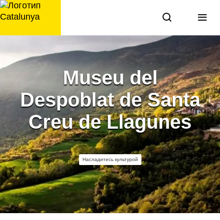
перейти
к
содержанию
Museu del
Despoblat de Santa
Creu de Llagunes
Насладитесь культурой