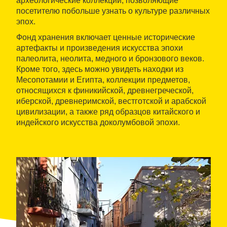
археологические коллекции, позволяющие
посетителю побольше узнать о культуре различных
эпох.
Фонд хранения включает ценные исторические
артефакты и произведения искусства эпохи
палеолита, неолита, медного и бронзового веков.
Кроме того, здесь можно увидеть находки из
Месопотамии и Египта, коллекции предметов,
относящихся к финикийской, древнегреческой,
иберской, древнеримской, вестготской и арабской
цивилизации, а также ряд образцов китайского и
индейского искусства доколумбовой эпохи.