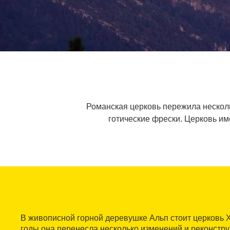
Романская церковь пережила несколь
готические фрески. Церковь им
В живописной горной деревушке Альп стоит церковь X
годы она перенесла несколько изменений и реконструк