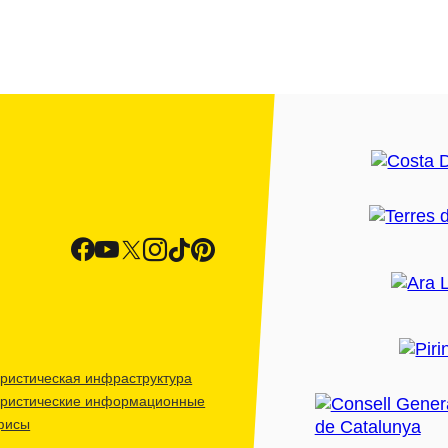
ристическая инфраструктура
уристические информационные
фисы